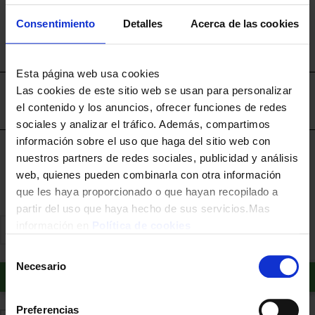
Puesta en marcha del electrodoméstico
excepto
Consentimiento
Detalles
Acerca de las cookies
Splits, Ventiladores de Techo, Campanas y Termos.
Contratar instalación aparte
La recogida del antiguo electrodoméstico
Esta página web usa cookies
Las cookies de este sitio web se usan para personalizar
Envíos disponibles únicamente en la Región de
el contenido y los anuncios, ofrecer funciones de redes
Murcia.
sociales y analizar el tráfico. Además, compartimos
información sobre el uso que haga del sitio web con
Financia a plazos con Cetelem
nuestros partners de redes sociales, publicidad y análisis
+ info
web, quienes pueden combinarla con otra información
que les haya proporcionado o que hayan recopilado a
partir del uso que haya hecho de sus servicios.Mas
información en
Política de cookies
Selección
Necesario
de
Añadir al carrito
consentimiento
Preferencias