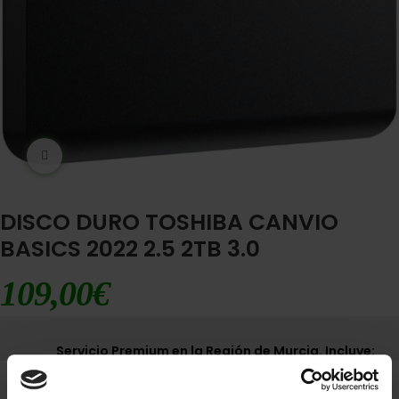
Ampliar imágen
DISCO DURO TOSHIBA CANVIO
BASICS 2022 2.5 2TB 3.0
109,00
€
Servicio Premium en la Región de Murcia. Incluye:
Envío express 12-24h