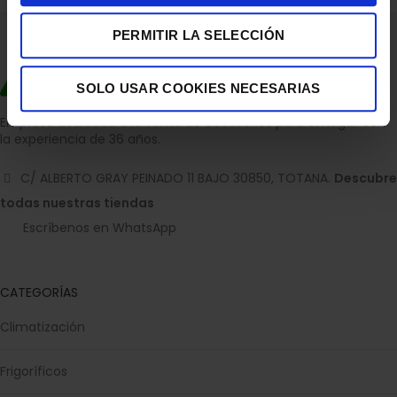
PERMITIR LA SELECCIÓN
SOLO USAR COOKIES NECESARIAS
Empresa dedicada a la venta de accesorios para el hogar con
la experiencia de 36 años.
C/ ALBERTO GRAY PEINADO 11 BAJO 30850, TOTANA.
Descubre
todas nuestras tiendas
Escríbenos en WhatsApp
CATEGORÍAS
Climatización
Frigoríficos