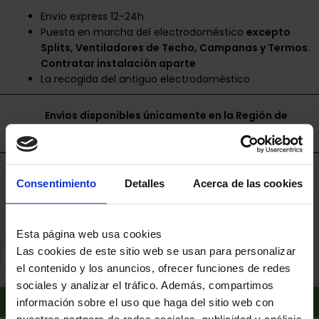
Envío express 12-24h
Puesta en marcha del electrodoméstico
excepto
Splits, Ventiladores de Techo, Campanas y Termos.
Contratar instalación aparte
La recogida del antiguo electrodoméstico
Envíos disponibles únicamente en la Región de
Murcia.
Financia a plazos con Cetelem
Consentimiento
Detalles
Acerca de las cookies
+ info
Esta página web usa cookies
Las cookies de este sitio web se usan para personalizar
el contenido y los anuncios, ofrecer funciones de redes
sociales y analizar el tráfico. Además, compartimos
Añadir al carrito
información sobre el uso que haga del sitio web con