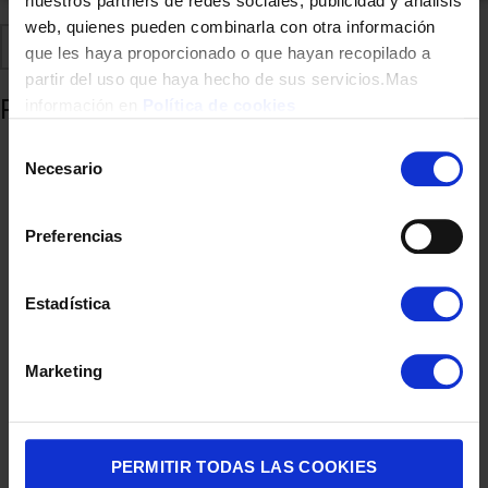
nuestros partners de redes sociales, publicidad y análisis
web, quienes pueden combinarla con otra información
Comparte
Añadir a favoritos
que les haya proporcionado o que hayan recopilado a
partir del uso que haya hecho de sus servicios.Mas
Productos relacionados
información en
Política de cookies
Selección
Necesario
de
consentimiento
Preferencias
Estadística
Marketing
ENCIMERA INDUCCION SIEMENS EH631BDB6E 3F NEGRO
INDUCCION
690,00
€
PERMITIR TODAS LAS COOKIES