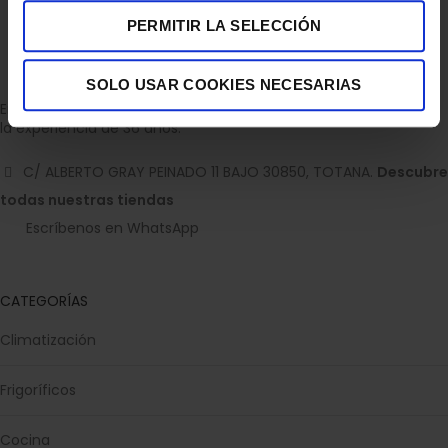
PERMITIR LA SELECCIÓN
SOLO USAR COOKIES NECESARIAS
Empresa dedicada a la venta de accesorios para el hogar con
la experiencia de 36 años.
C/ ALBERTO GRAY PEINADO 11 BAJO 30850, TOTANA.
Descubre
todas nuestras tiendas
Escríbenos en WhatsApp
CATEGORÍAS
Climatización
Frigoríficos
Cocina