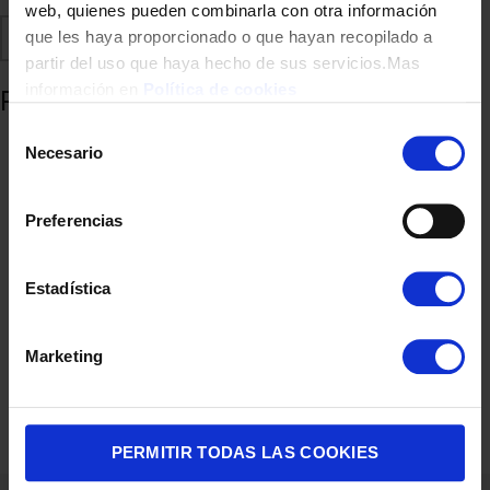
web, quienes pueden combinarla con otra información
Comparte
Añadir a favoritos
que les haya proporcionado o que hayan recopilado a
partir del uso que haya hecho de sus servicios.Mas
información en
Política de cookies
Productos relacionados
Selección
Necesario
de
consentimiento
Preferencias
Estadística
Marketing
CALIENTA LECHE UFESA NUVELLA 600W 200ML ESPUMADOR
36,90
€
PERMITIR TODAS LAS COOKIES