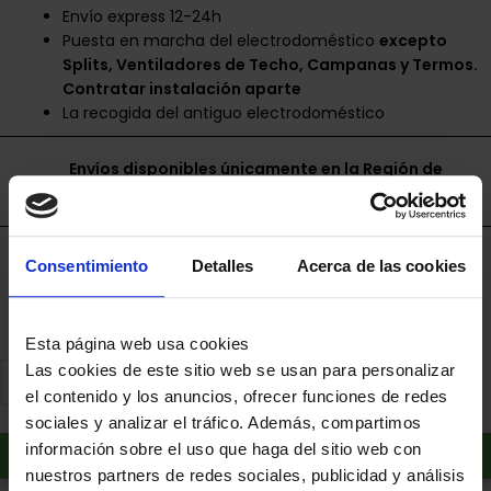
Envío express 12-24h
Puesta en marcha del electrodoméstico
excepto
Splits, Ventiladores de Techo, Campanas y Termos.
Contratar instalación aparte
La recogida del antiguo electrodoméstico
Envíos disponibles únicamente en la Región de
Murcia.
Financia a plazos con Cetelem
Consentimiento
Detalles
Acerca de las cookies
+ info
Esta página web usa cookies
Las cookies de este sitio web se usan para personalizar
el contenido y los anuncios, ofrecer funciones de redes
sociales y analizar el tráfico. Además, compartimos
Añadir al carrito
información sobre el uso que haga del sitio web con
nuestros partners de redes sociales, publicidad y análisis