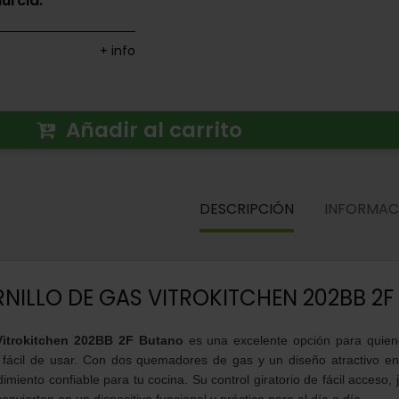
urcia.
+ info
Añadir al carrito
DESCRIPCIÓN
INFORMAC
NILLO DE GAS VITROKITCHEN 202BB 2F
Vitrokitchen 202BB 2F Butano
es una excelente opción para quien
y fácil de usar. Con dos quemadores de gas y un diseño atractivo en
dimiento confiable para tu cocina. Su control giratorio de fácil acceso, 
 convierten en un dispositivo funcional y práctico para el día a día.