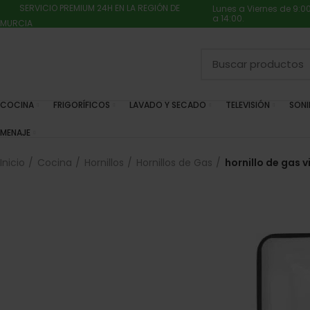
SERVICIO PREMIUM 24H EN LA REGIÓN DE
Lunes a Viernes de 9:0
a 14:00.
MURCIA
COCINA
FRIGORÍFICOS
LAVADO Y SECADO
TELEVISIÓN
SON
MENAJE
Inicio
Cocina
Hornillos
Hornillos de Gas
hornillo de gas 