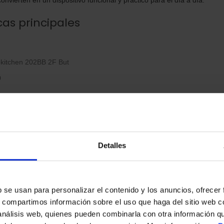
cas principales
rokitchen 202BB 2F But
0
s
m
Detalles
facilidad de uso
s
b se usan para personalizar el contenido y los anuncios, ofrecer
s, compartimos información sobre el uso que haga del sitio web 
gracias a su diseño y materiales de alta calidad.
 análisis web, quienes pueden combinarla con otra información q