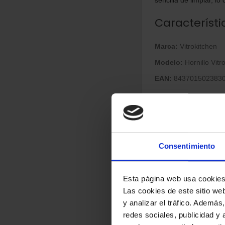
Característi
Marca:
Vitrokitchen
Modelo:
Hornillo Vit
EAN:
843701502383
dimensione
Ancho:
595 mm
Profundidad:
330 m
Consentimiento
Altura:
140 mm
Ergonomía y 
Esta página web usa cookie
Las cookies de este sitio we
y analizar el tráfico. Ademá
Fácil de limpiar:
Sí, 
redes sociales, publicidad y