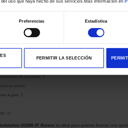
trol
r del uso que haya hecho de sus servicios.Mas información en
P
Blanco y negro
Preferencias
Estadística
torio
:
Frente
:
No
rnillo a gas
IES
PERMITIR LA SELECCIÓN
PERMIT
cción
es/zona de cocción:
2
luminio pulido
es a gas:
2
fa:
Sí
itrokitchen 202BB 2F Butano
es ideal para quienes buscan una opció