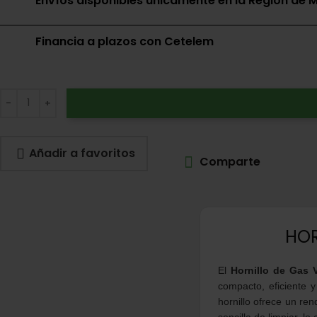
Envíos disponibles únicamente en la Región de M
Financia a plazos con Cetelem
Añadir a favoritos
Comparte
HOR
El
Hornillo de Gas 
compacto, eficiente 
hornillo ofrece un ren
sencilla de limpiar, lo