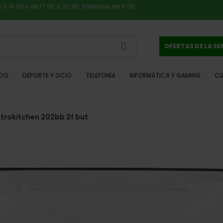
0 a 14:00 y de 17:00 a 20:30. Sábados de 9:00
OFERTAS DE LA S
IDO
DEPORTE Y OCIO
TELEFONÍA
INFORMÁTICA Y GAMING
CU
vitrokitchen 202bb 2f but