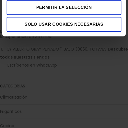
PERMITIR LA SELECCIÓN
SOLO USAR COOKIES NECESARIAS
Empresa dedicada a la venta de accesorios para el hogar con
la experiencia de 36 años.
C/ ALBERTO GRAY PEINADO 11 BAJO 30850, TOTANA.
Descubre
todas nuestras tiendas
Escríbenos en WhatsApp
CATEGORÍAS
Climatización
Frigoríficos
Cocina