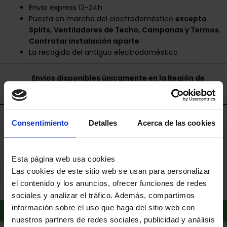
Envío express 12-24h
Puesta en marcha del electrodoméstico
excepto
Splits, Ventiladores de Techo, Campanas y Termos.
Contratar instalación aparte
La recogida del antiguo electrodoméstico
Envíos disponibles únicamente en la Región de
Murcia.
Financia a plazos con Cetelem
Consentimiento
Detalles
Acerca de las cookies
+ info
Esta página web usa cookies
Las cookies de este sitio web se usan para personalizar
el contenido y los anuncios, ofrecer funciones de redes
sociales y analizar el tráfico. Además, compartimos
Añadir al carrito
información sobre el uso que haga del sitio web con
nuestros partners de redes sociales, publicidad y análisis