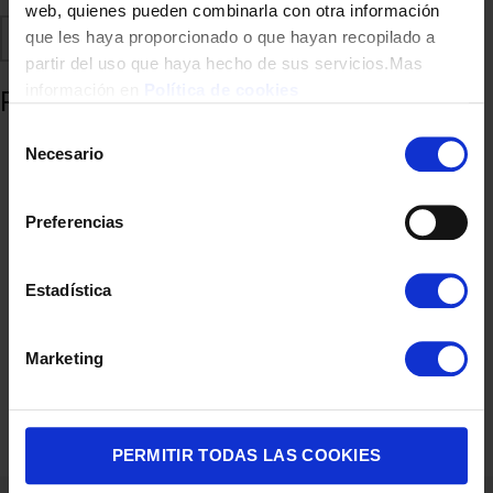
web, quienes pueden combinarla con otra información
Comparte
Añadir a favoritos
que les haya proporcionado o que hayan recopilado a
partir del uso que haya hecho de sus servicios.Mas
información en
Política de cookies
Productos relacionados
Selección
Necesario
de
consentimiento
Preferencias
Estadística
Marketing
LAVADORA AEG C/SUPERIOR LTA7E7231E CS 7K 1200R BCA
599,00
€
PERMITIR TODAS LAS COOKIES