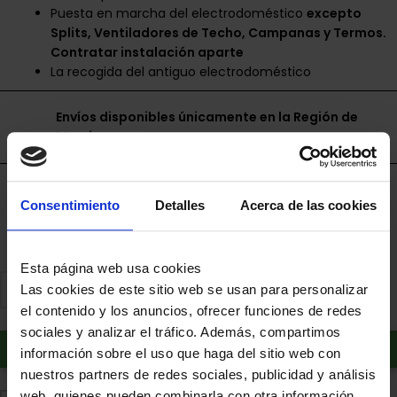
Puesta en marcha del electrodoméstico
excepto
Splits, Ventiladores de Techo, Campanas y Termos.
Contratar instalación aparte
La recogida del antiguo electrodoméstico
Envíos disponibles únicamente en la Región de
Murcia.
Financia a plazos con Cetelem
Consentimiento
Detalles
Acerca de las cookies
+ info
Esta página web usa cookies
Las cookies de este sitio web se usan para personalizar
el contenido y los anuncios, ofrecer funciones de redes
sociales y analizar el tráfico. Además, compartimos
Añadir al carrito
información sobre el uso que haga del sitio web con
nuestros partners de redes sociales, publicidad y análisis
web, quienes pueden combinarla con otra información