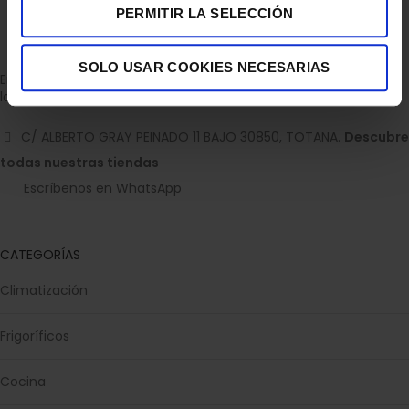
PERMITIR LA SELECCIÓN
SOLO USAR COOKIES NECESARIAS
Empresa dedicada a la venta de accesorios para el hogar con
la experiencia de 36 años.
C/ ALBERTO GRAY PEINADO 11 BAJO 30850, TOTANA.
Descubre
todas nuestras tiendas
Escríbenos en WhatsApp
CATEGORÍAS
Climatización
Frigoríficos
Cocina