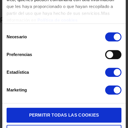
Comparte
Añadir a favoritos
que les haya proporcionado o que hayan recopilado a
partir del uso que haya hecho de sus servicios.Mas
Productos relacionados
información en
Política de cookies
Selección
Necesario
de
consentimiento
Preferencias
Estadística
MANDO A DISTANCIA HAMA 00221067 HOME UNIV P/HISENSE
Marketing
12,00
€
PERMITIR TODAS LAS COOKIES