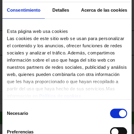
Puesta en marcha del electrodoméstico
excepto
Consentimiento
Detalles
Acerca de las cookies
Splits, Ventiladores de Techo, Campanas y Termos.
Contratar instalación aparte
La recogida del antiguo electrodoméstico
Esta página web usa cookies
Las cookies de este sitio web se usan para personalizar
Envíos disponibles únicamente en la Región de
el contenido y los anuncios, ofrecer funciones de redes
Murcia.
sociales y analizar el tráfico. Además, compartimos
información sobre el uso que haga del sitio web con
Financia a plazos con Cetelem
nuestros partners de redes sociales, publicidad y análisis
+ info
web, quienes pueden combinarla con otra información
que les haya proporcionado o que hayan recopilado a
partir del uso que haya hecho de sus servicios.Mas
información en
Política de cookies
Selección
Necesario
de
Añadir al carrito
consentimiento
Preferencias