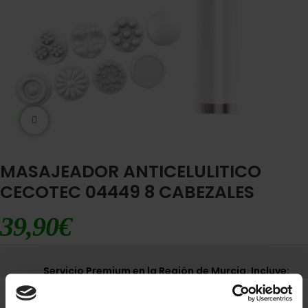
Ampliar imágen
MASAJEADOR ANTICELULITICO
CECOTEC 04449 8 CABEZALES
39,90
€
Servicio Premium en la Región de Murcia. Incluye:
Envío express 12-24h