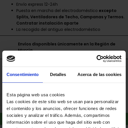
Envío express 12-24h
Puesta en marcha del electrodoméstico
excepto
Splits, Ventiladores de Techo, Campanas y Termos.
Contratar instalación aparte
La recogida del antiguo electrodoméstico
Envíos disponibles únicamente en la Región de
Murcia.
Financia a plazos con Cetelem
Consentimiento
Detalles
Acerca de las cookies
+ info
Esta página web usa cookies
Las cookies de este sitio web se usan para personalizar
el contenido y los anuncios, ofrecer funciones de redes
sociales y analizar el tráfico. Además, compartimos
Añadir al carrito
información sobre el uso que haga del sitio web con