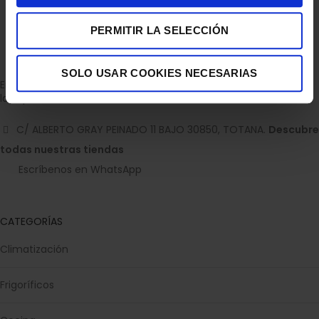
PERMITIR LA SELECCIÓN
SOLO USAR COOKIES NECESARIAS
Empresa dedicada a la venta de accesorios para el hogar con
la experiencia de 36 años.
C/ ALBERTO GRAY PEINADO 11 BAJO 30850, TOTANA.
Descubre
todas nuestras tiendas
Escríbenos en WhatsApp
CATEGORÍAS
Climatización
Frigoríficos