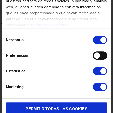
nuestros partners de redes sociales, publicidad y análisis
web, quienes pueden combinarla con otra información
Comparte
Añadir a favoritos
que les haya proporcionado o que hayan recopilado a
partir del uso que haya hecho de sus servicios.Mas
Productos relacionados
información en
Política de cookies
Selección
Necesario
de
consentimiento
Preferencias
Estadística
MOLINILLO KRUPS GX204D ESPECIAL ESPECIAS/FRUTOS SECOS
Marketing
27,50
€
PERMITIR TODAS LAS COOKIES