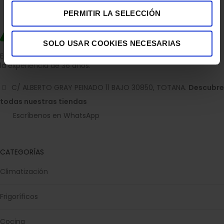
PERMITIR LA SELECCIÓN
SOLO USAR COOKIES NECESARIAS
Empresa dedicada a la venta de accesorios para el hogar con
la experiencia de 36 años.
C/ ALBERTO GRAY PEINADO 11 BAJO 30850, TOTANA.
Descubre
todas nuestras tiendas
Escríbenos en WhatsApp
CATEGORÍAS
Climatización
Frigoríficos
Cocina