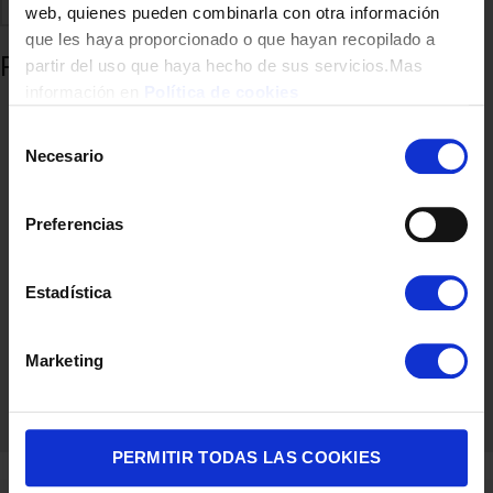
Comparte
Añadir a favoritos
web, quienes pueden combinarla con otra información
que les haya proporcionado o que hayan recopilado a
Productos relacionados
partir del uso que haya hecho de sus servicios.Mas
información en
Política de cookies
Selección
Necesario
de
consentimiento
Preferencias
Estadística
OLLA INOXIBAR 18850 REVOLUTLINE 32CM
Marketing
44,90
€
PERMITIR TODAS LAS COOKIES