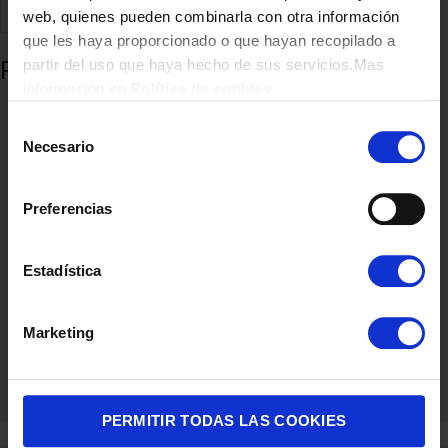
Comparte
Añadir a favoritos
web, quienes pueden combinarla con otra información
que les haya proporcionado o que hayan recopilado a
Productos relacionados
partir del uso que haya hecho de sus servicios.Mas
información en
Política de cookies
Selección
Necesario
de
consentimiento
Preferencias
Estadística
OLLA PRESION RAPID FAGOR DUO 6L
Marketing
44,00
€
PERMITIR TODAS LAS COOKIES