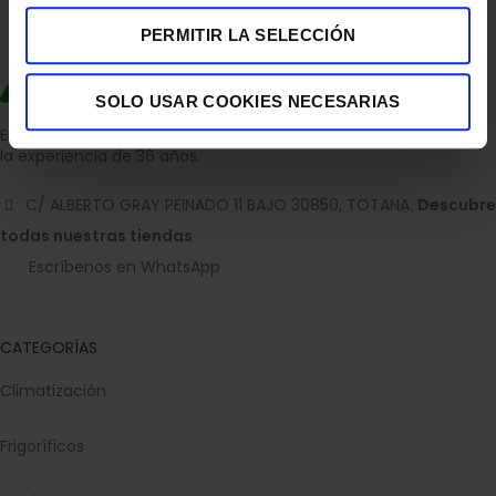
PERMITIR LA SELECCIÓN
SOLO USAR COOKIES NECESARIAS
Empresa dedicada a la venta de accesorios para el hogar con
la experiencia de 36 años.
C/ ALBERTO GRAY PEINADO 11 BAJO 30850, TOTANA.
Descubre
todas nuestras tiendas
Escríbenos en WhatsApp
CATEGORÍAS
Climatización
Frigoríficos