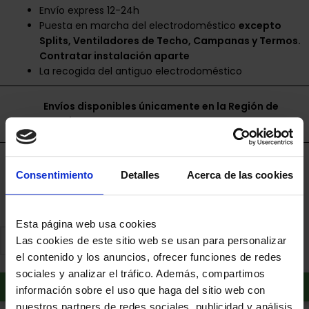
Envío express 12-24h
Puesta en marcha del electrodoméstico
excepto
Splits, Ventiladores de Techo, Campanas y Termos.
Contratar instalación aparte
La recogida del antiguo electrodoméstico
Envíos disponibles únicamente en la Región de
Murcia.
Financia a plazos con Cetelem
Consentimiento
Detalles
Acerca de las cookies
+ info
Esta página web usa cookies
Las cookies de este sitio web se usan para personalizar
el contenido y los anuncios, ofrecer funciones de redes
sociales y analizar el tráfico. Además, compartimos
Añadir al carrito
información sobre el uso que haga del sitio web con
nuestros partners de redes sociales, publicidad y análisis