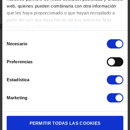
web, quienes pueden combinarla con otra información
Comparte
Añadir a favoritos
que les haya proporcionado o que hayan recopilado a
partir del uso que haya hecho de sus servicios.Mas
Productos relacionados
información en
Política de cookies
Selección
Necesario
de
consentimiento
Preferencias
Estadística
PLANCHA VAPOR ROWENTA DW9411 STEAM FORCE 3000W
Marketing
250G
97,70
€
PERMITIR TODAS LAS COOKIES