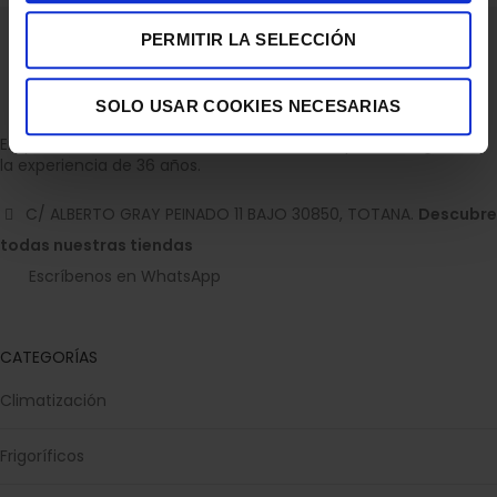
PERMITIR LA SELECCIÓN
SOLO USAR COOKIES NECESARIAS
Empresa dedicada a la venta de accesorios para el hogar con
la experiencia de 36 años.
C/ ALBERTO GRAY PEINADO 11 BAJO 30850, TOTANA.
Descubre
todas nuestras tiendas
Escríbenos en WhatsApp
CATEGORÍAS
Climatización
Frigoríficos