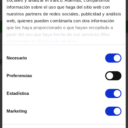
sociales y analizar el tráfico. Además, compartimos
información sobre el uso que haga del sitio web con
nuestros partners de redes sociales, publicidad y análisis
web, quienes pueden combinarla con otra información
Añadir al carrito
que les haya proporcionado o que hayan recopilado a
partir del uso que haya hecho de sus servicios.Mas
información en
Política de cookies
Comparte
Añadir a favoritos
Selección
Necesario
de
Productos relacionados
consentimiento
Preferencias
Estadística
Marketing