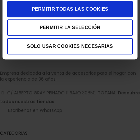
SECADOR PELO UFESA SUNSET 2200W AC DIFUSOR
PERMITIR TODAS LAS COOKIES
25,90
€
PERMITIR LA SELECCIÓN
SOLO USAR COOKIES NECESARIAS
Empresa dedicada a la venta de accesorios para el hogar con
la experiencia de 36 años.
C/ ALBERTO GRAY PEINADO 11 BAJO 30850, TOTANA.
Descubre
todas nuestras tiendas
Escríbenos en WhatsApp
CATEGORÍAS