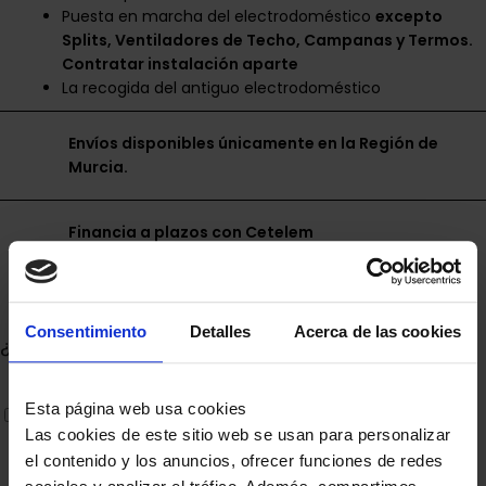
Puesta en marcha del electrodoméstico
excepto
Splits, Ventiladores de Techo, Campanas y Termos.
Contratar instalación aparte
La recogida del antiguo electrodoméstico
Envíos disponibles únicamente en la Región de
Murcia.
Financia a plazos con Cetelem
+ info
Consentimiento
Detalles
Acerca de las cookies
¿Quieres añadir tus plancha de pelo?
plancha de pelo remington s5860 botanicals
Esta página web usa cookies
185º
Las cookies de este sitio web se usan para personalizar
42,30
€
el contenido y los anuncios, ofrecer funciones de redes