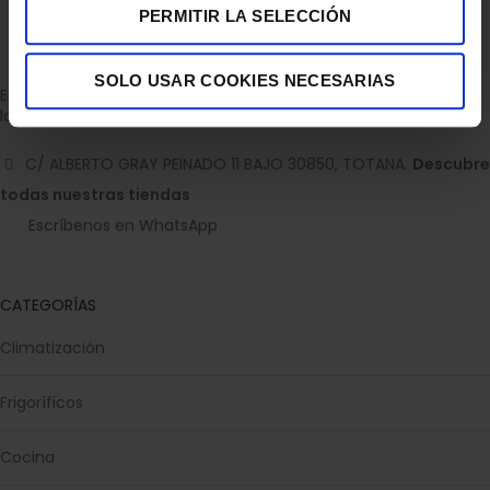
PERMITIR LA SELECCIÓN
SOLO USAR COOKIES NECESARIAS
Empresa dedicada a la venta de accesorios para el hogar con
la experiencia de 36 años.
C/ ALBERTO GRAY PEINADO 11 BAJO 30850, TOTANA.
Descubre
todas nuestras tiendas
Escríbenos en WhatsApp
CATEGORÍAS
Climatización
Frigoríficos
Cocina