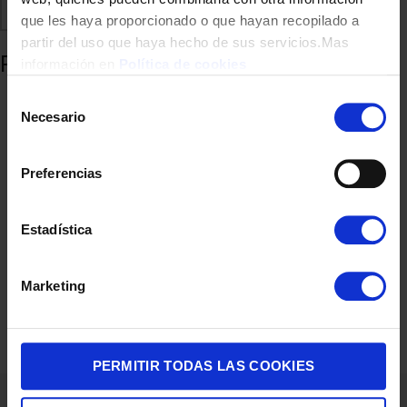
Comparte
Añadir a favoritos
que les haya proporcionado o que hayan recopilado a
partir del uso que haya hecho de sus servicios.Mas
Productos relacionados
información en
Política de cookies
Selección
Necesario
de
consentimiento
Preferencias
Estadística
SECADOR PELO UFESA SUNSET 2200W AC DIFUSOR
Marketing
25,90
€
PERMITIR TODAS LAS COOKIES