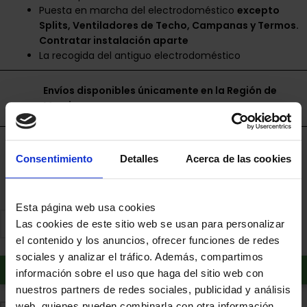
Puesta en marcha del electrodoméstico
excepto
Splits, Ventiladores de Techo, Campanas y Termos.
Contratar instalación aparte
La recogida del antiguo electrodoméstico
Envíos disponibles únicamente en la Región de
Murcia.
Financia a plazos con Cetelem
Consentimiento
Detalles
Acerca de las cookies
+ info
Esta página web usa cookies
Las cookies de este sitio web se usan para personalizar
el contenido y los anuncios, ofrecer funciones de redes
sociales y analizar el tráfico. Además, compartimos
Añadir al carrito
información sobre el uso que haga del sitio web con
nuestros partners de redes sociales, publicidad y análisis
web, quienes pueden combinarla con otra información