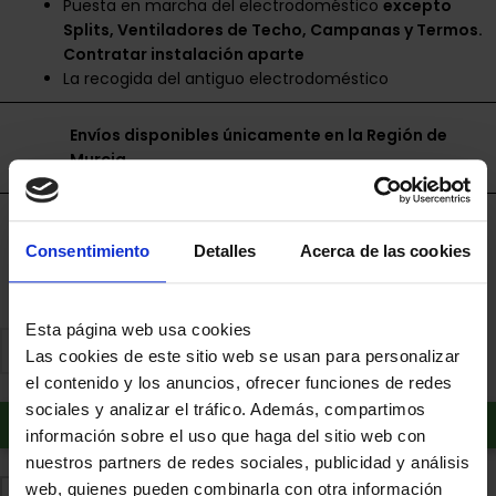
Puesta en marcha del electrodoméstico
excepto
Splits, Ventiladores de Techo, Campanas y Termos.
Contratar instalación aparte
La recogida del antiguo electrodoméstico
Envíos disponibles únicamente en la Región de
Murcia.
Financia a plazos con Cetelem
Consentimiento
Detalles
Acerca de las cookies
+ info
Esta página web usa cookies
Las cookies de este sitio web se usan para personalizar
el contenido y los anuncios, ofrecer funciones de redes
sociales y analizar el tráfico. Además, compartimos
Añadir al carrito
información sobre el uso que haga del sitio web con
nuestros partners de redes sociales, publicidad y análisis
web, quienes pueden combinarla con otra información