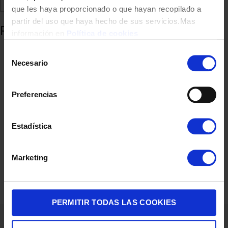
Comparte
Añadir a favoritos
que les haya proporcionado o que hayan recopilado a
partir del uso que haya hecho de sus servicios.Mas
Productos relacionados
información en
Política de cookies
Selección
Necesario
de
consentimiento
Preferencias
Estadística
VENTILADOR BOX ARTICA AVBOX40 40W 30 CM 225986
Marketing
23,90
€
PERMITIR TODAS LAS COOKIES