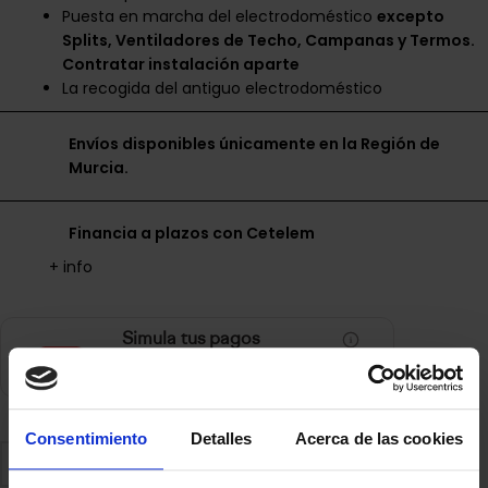
Puesta en marcha del electrodoméstico
excepto
Splits, Ventiladores de Techo, Campanas y Termos.
Contratar instalación aparte
La recogida del antiguo electrodoméstico
Envíos disponibles únicamente en la Región de
Murcia.
Financia a plazos con Cetelem
+ info
Simula tus pagos
49,42
€/mes en
12
cuotas
Consentimiento
Detalles
Acerca de las cookies