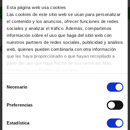
Esta página web usa cookies
Añadir al carrito
Las cookies de este sitio web se usan para personalizar
el contenido y los anuncios, ofrecer funciones de redes
sociales y analizar el tráfico. Además, compartimos
Comparte
Añadir a favoritos
información sobre el uso que haga del sitio web con
nuestros partners de redes sociales, publicidad y análisis
Productos relacionados
web, quienes pueden combinarla con otra información
que les haya proporcionado o que hayan recopilado a
partir del uso que haya hecho de sus servicios.Mas
información en
Política de cookies
Selección
Necesario
de
consentimiento
Preferencias
AIRE ACONDICIONADO SPLIT ARTICA WHAP12V1 A++ R32 WIFI
Estadística
ION