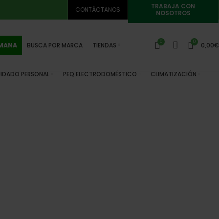
TRABAJA CON
CONTÁCTANOS
NOSOTROS
0
0
EMANA
BUSCA POR MARCA
TIENDAS
0,00
€
IDADO PERSONAL
PEQ ELECTRODOMÉSTICO
CLIMATIZACIÓN