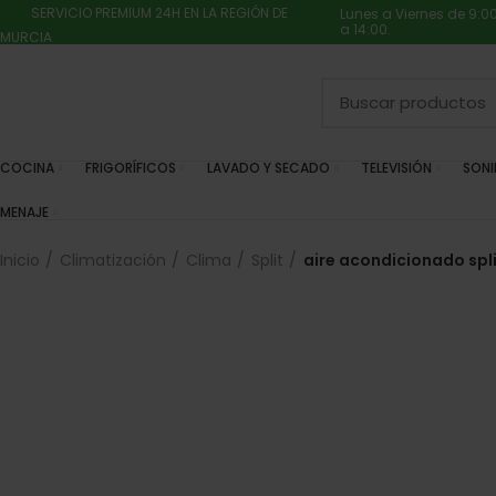
SERVICIO PREMIUM 24H EN LA REGIÓN DE
Lunes a Viernes de 9:0
a 14:00.
MURCIA
COCINA
FRIGORÍFICOS
LAVADO Y SECADO
TELEVISIÓN
SON
MENAJE
Inicio
Climatización
Clima
Split
aire acondicionado split