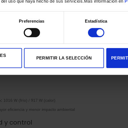
2.838 frigorías/h
r del uso que haya hecho de sus servicios.Mas información en
P
.924 kcal/h
e refrigeración:
3.300 W (600 – 3.750 W)
Preferencias
Estadística
e calefacción:
3.400 W (600 – 3.900 W)
:
De 2.500 a 3.000 frigorías
³/min
IES
nergética
PERMITIR LA SELECCIÓN
PERMIT
tica:
A++ en frío / A+ en calor
o:
1016 W (frío) / 917 W (calor)
or eficiencia y menor impacto ambiental
 y control