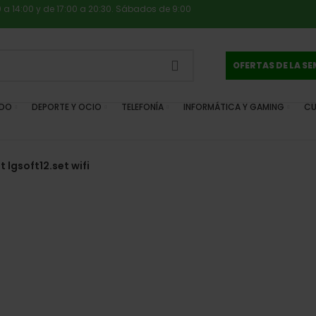
0 a 14:00 y de 17:00 a 20:30. Sábados de 9:00
OFERTAS DE LA S
IDO
DEPORTE Y OCIO
TELEFONÍA
INFORMÁTICA Y GAMING
CU
 lgsoft12.set wifi