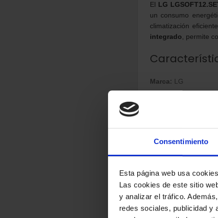
El
LG LGSOFT12.SE
un consumo energéti
climatización eficien
integrado
, permite c
Característi
Marca:
LG
Modelo:
LGSOFT12.
EAN:
880899218492
Tipo:
Aire acondicion
Consentimiento
Color:
Blanco
Refrigerante:
R32
Esta página web usa cookie
Wi-Fi:
LG ThinQ inte
Las cookies de este sitio we
Potencia y 
y analizar el tráfico. Ademá
redes sociales, publicidad y