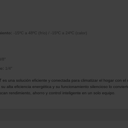
iento:
-15ºC a 48ºC (frío) / -15ºC a 24ºC (calor)
/8″
o:
1/4″
T
es una solución eficiente y conectada para climatizar el hogar con el
, su alta eficiencia energética y su funcionamiento silencioso lo convie
can rendimiento, ahorro y control inteligente en un solo equipo.