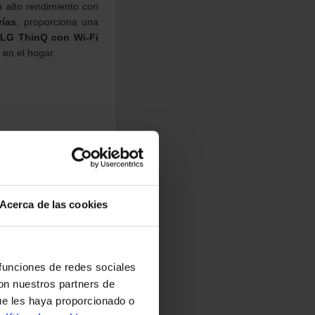
 alto rendimiento con
rías
, proporciona una
a
LG ThinQ con Wi-Fi
 en el hogar.
Acerca de las cookies
 funciones de redes sociales
con nuestros partners de
ue les haya proporcionado o