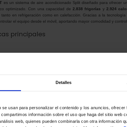
T
es un sistema de aire acondicionado Split diseñado para ofrecer un
co optimizado. Con una capacidad de
2.838 frigorías
y
2.924 calo
te tanto en refrigeración como en calefacción. Gracias a la tecnologí
ontrolar el equipo desde el móvil, aportando mayor comodidad y control
cas principales
SET
8
ado Split 1×1
Detalles
s
grado
b se usan para personalizar el contenido y los anuncios, ofrecer
rendimiento
s, compartimos información sobre el uso que haga del sitio web 
 análisis web, quienes pueden combinarla con otra información q