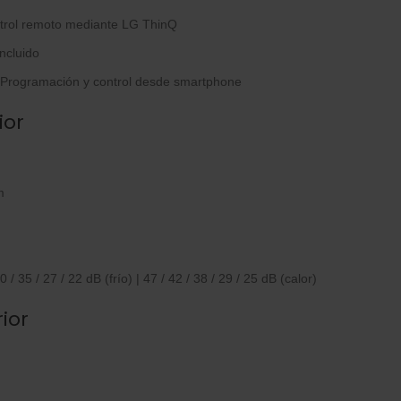
rol remoto mediante LG ThinQ
ncluido
Programación y control desde smartphone
ior
m
0 / 35 / 27 / 22 dB (frío) | 47 / 42 / 38 / 29 / 25 dB (calor)
ior