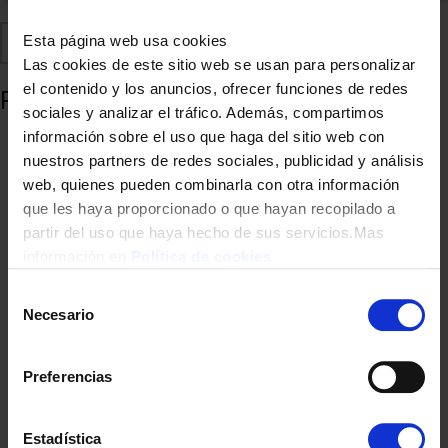
Comparte
Esta página web usa cookies
Añadir a favoritos
Las cookies de este sitio web se usan para personalizar
el contenido y los anuncios, ofrecer funciones de redes
Productos relacionados
sociales y analizar el tráfico. Además, compartimos
información sobre el uso que haga del sitio web con
nuestros partners de redes sociales, publicidad y análisis
web, quienes pueden combinarla con otra información
que les haya proporcionado o que hayan recopilado a
partir del uso que haya hecho de sus servicios.Mas
información en
Política de cookies
Selección
Necesario
de
consentimiento
AIRE ACONDICIONADO SPLIT ARTICA WHAP12V1 A++ R32 WIFI
ION
Preferencias
375,00
€
Estadística