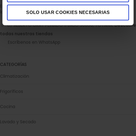
Empresa dedicada a la venta de accesorios para el hogar con
la experiencia de 36 años.
SOLO USAR COOKIES NECESARIAS
C/ ALBERTO GRAY PEINADO 11 BAJO 30850, TOTANA.
Descubre
todas nuestras tiendas
Escríbenos en WhatsApp
CATEGORÍAS
Climatización
Frigoríficos
Cocina
Lavado y Secado