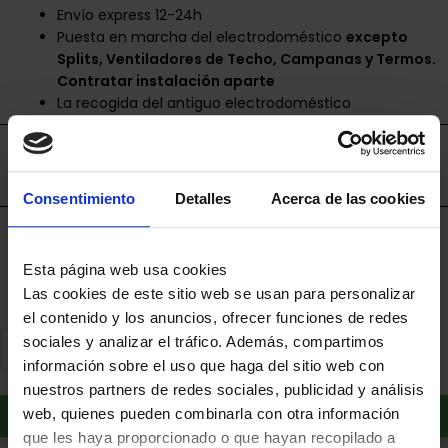
Envío express 12-24h
Puesta en marcha del electrodoméstico
excepto
Splits, Ventiladores de Techo, Campanas y Termos.
Contratar instalación aparte
La recogida del antiguo electrodoméstico
Envíos disponibles únicamente en la Región de
Murcia.
Consentimiento
Detalles
Acerca de las cookies
Financia a plazos con Cetelem
+ info
Esta página web usa cookies
Las cookies de este sitio web se usan para personalizar
el contenido y los anuncios, ofrecer funciones de redes
sociales y analizar el tráfico. Además, compartimos
información sobre el uso que haga del sitio web con
nuestros partners de redes sociales, publicidad y análisis
Añadir al carrito
web, quienes pueden combinarla con otra información
que les haya proporcionado o que hayan recopilado a