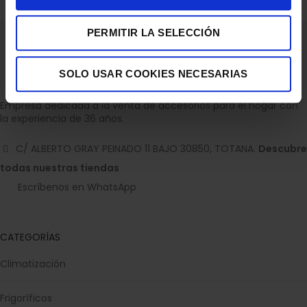
PERMITIR LA SELECCIÓN
SOLO USAR COOKIES NECESARIAS
Empresa dedicada a la venta de accesorios para el hogar con
la experiencia de 36 años.
C/ ALBERTO GRAY PEINADO 11 BAJO 30850, TOTANA.
Descubre
todas nuestras tiendas
Escríbenos en WhatsApp
CATEGORÍAS
Climatización
Frigoríficos