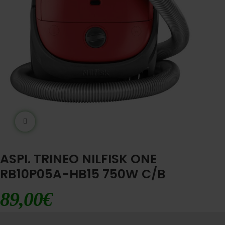
Ampliar imágen
ASPI. TRINEO NILFISK ONE
RB10P05A-HB15 750W C/B
89,00
€