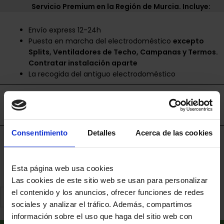
Servicio Premium en la Región de Murcia. Incluye:
Envío express 12-24h
Puesta en marcha del electrodoméstico
excepto
Splits, Ventiladores de Techo, Campanas y Termos.
Contratar instalación aparte
La recogida del antiguo electrodoméstico
Envíos disponibles únicamente en la Región de
Murcia.
Consentimiento
Detalles
Acerca de las cookies
Financia a plazos con Cetelem
+ info
Esta página web usa cookies
Las cookies de este sitio web se usan para personalizar
el contenido y los anuncios, ofrecer funciones de redes
sociales y analizar el tráfico. Además, compartimos
información sobre el uso que haga del sitio web con