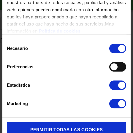
Añadir al carrito
nuestros partners de redes sociales, publicidad y análisis
web, quienes pueden combinarla con otra información
que les haya proporcionado o que hayan recopilado a
Comparte
Añadir a favoritos
partir del uso que haya hecho de sus servicios.Mas
información en
Política de cookies
Productos relacionados
Selección
Necesario
de
consentimiento
Preferencias
Estadística
Marketing
ASPIRADOR TRINEO KARCHER KWD1 C/B SOLID/LIQUIDO 12L
52,90
€
PERMITIR TODAS LAS COOKIES