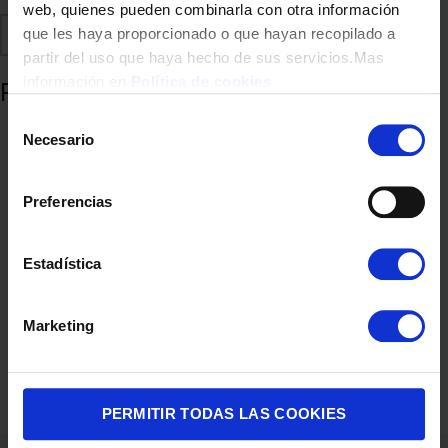
web, quienes pueden combinarla con otra información
Comparte
Añadir a favoritos
que les haya proporcionado o que hayan recopilado a
partir del uso que haya hecho de sus servicios.Mas
información en
Política de cookies
Productos relacionados
Selección
Necesario
de
consentimiento
Preferencias
Estadística
Marketing
ASPIRADOR ESCOBA UFESA U5 DIG NAVI 25.9V MOTR.DIG FLEX
139,00
€
PERMITIR TODAS LAS COOKIES