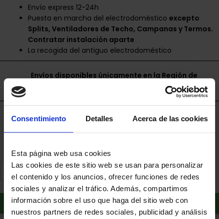
Envío express 12-24h
Puesta en marcha del electrodoméstico
excepto
Splits, Ventiladores de Techo, Campanas y Termos.
Contratar instalación aparte
La recogida del antiguo electrodoméstico
Envíos disponibles únicamente en la Región de
Murcia.
Financia a plazos con Cetelem
Consentimiento
Detalles
Acerca de las cookies
+ info
Esta página web usa cookies
Las cookies de este sitio web se usan para personalizar
el contenido y los anuncios, ofrecer funciones de redes
sociales y analizar el tráfico. Además, compartimos
Añadir al carrito
información sobre el uso que haga del sitio web con
nuestros partners de redes sociales, publicidad y análisis