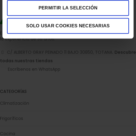
PERMITIR LA SELECCIÓN
SOLO USAR COOKIES NECESARIAS
Empresa dedicada a la venta de accesorios para el hogar con
la experiencia de 36 años.
C/ ALBERTO GRAY PEINADO 11 BAJO 30850, TOTANA.
Descubre
todas nuestras tiendas
Escríbenos en WhatsApp
CATEGORÍAS
Climatización
Frigoríficos
Cocina