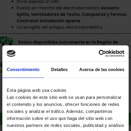
Envío express 12-24h
Puesta en marcha del electrodoméstico
excepto
Splits, Ventiladores de Techo, Campanas y Termos.
Contratar instalación aparte
La recogida del antiguo electrodoméstico
Envíos disponibles únicamente en la Región de
Murcia.
Financia a plazos con Cetelem
Consentimiento
Detalles
Acerca de las cookies
+ info
Esta página web usa cookies
Las cookies de este sitio web se usan para personalizar
el contenido y los anuncios, ofrecer funciones de redes
sociales y analizar el tráfico. Además, compartimos
Añadir al carrito
información sobre el uso que haga del sitio web con
nuestros partners de redes sociales, publicidad y análisis