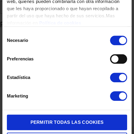
web, quienes pueden combinarla con otra información
Comparte
Añadir a favoritos
que les haya proporcionado o que hayan recopilado a
partir del uso que haya hecho de sus servicios.Mas
Productos relacionados
información en
Política de cookies
Selección
Necesario
de
consentimiento
Preferencias
Estadística
Marketing
ASPIRADOR ESCOBA UFESA U5 DIG NAVI 25.9V MOTR.DIG FLEX
137,00
€
PERMITIR TODAS LAS COOKIES