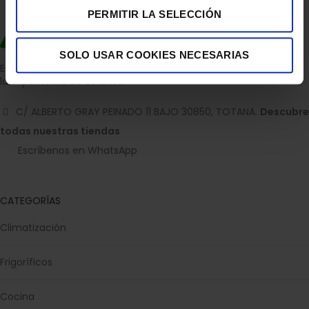
PERMITIR LA SELECCIÓN
SOLO USAR COOKIES NECESARIAS
Empresa dedicada a la venta de accesorios para el hogar con
la experiencia de 36 años.
C/ ALBERTO GRAY PEINADO 11 BAJO 30850, TOTANA.
Descubre
todas nuestras tiendas
Escríbenos en WhatsApp
CATEGORÍAS
Climatización
Frigoríficos
Cocina