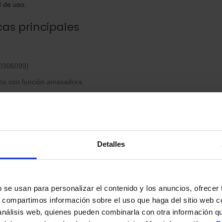
d de uso.
cas principales
0306099)
no con función amasadora
ción Turbo
Detalles
eriales
96 × 185 mm
s
b se usan para personalizar el contenido y los anuncios, ofrecer
s, compartimos información sobre el uso que haga del sitio web 
Mango cómodo y ligero para un uso prolongado
 análisis web, quienes pueden combinarla con otra información q