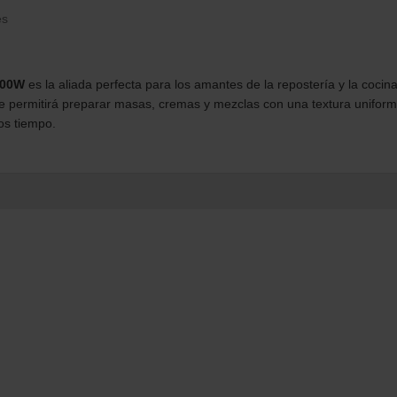
es
600W
es la aliada perfecta para los amantes de la repostería y la cocin
, te permitirá preparar masas, cremas y mezclas con una textura unifor
os tiempo.