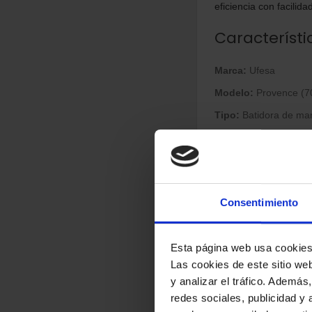
eficiencia con facilida
Característi
Marca:
Ufesa
Modelo:
Provence (7
Tipo:
Batidora de ma
Color:
Blanco y gris
Potencia:
600 W
Velocidades:
5 + fun
Consentimiento
Diseño y mat
Dimensiones:
211 × 
Esta página web usa cookie
Las cookies de este sitio we
Peso:
1,5 kg
y analizar el tráfico. Ademá
Diseño ergonómico:
redes sociales, publicidad y