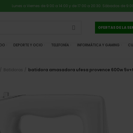
Lunes a Viernes de 9:00 a 14:00 y de 17:00 a 20:30. Sábados de 9:00
OFERTAS DE LA S
IDO
DEPORTE Y OCIO
TELEFONÍA
INFORMÁTICA Y GAMING
CU
Batidoras
batidora amasadora ufesa provence 600w 5v+