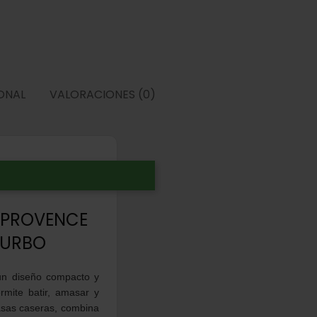
ONAL
VALORACIONES (0)
 PROVENCE
TURBO
 un diseño compacto y
ermite batir, amasar y
masas caseras, combina