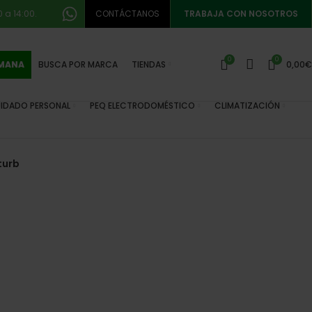
 a 14:00.
CONTÁCTANOS
TRABAJA CON NOSOTROS
0
0
EMANA
BUSCA POR MARCA
TIENDAS
0,00
€
IDADO PERSONAL
PEQ ELECTRODOMÉSTICO
CLIMATIZACIÓN
turb