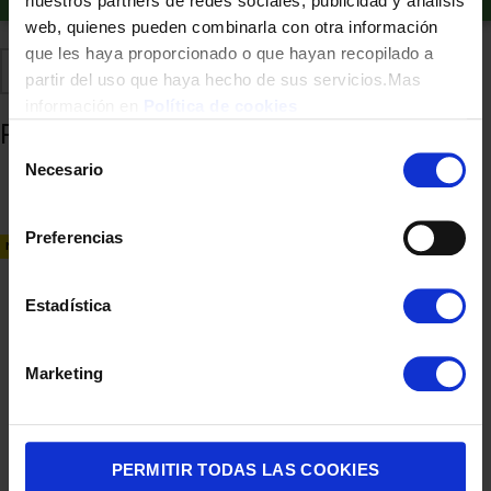
nuestros partners de redes sociales, publicidad y análisis
web, quienes pueden combinarla con otra información
que les haya proporcionado o que hayan recopilado a
Comparte
Añadir a favoritos
partir del uso que haya hecho de sus servicios.Mas
información en
Política de cookies
Productos relacionados
Selección
Necesario
de
consentimiento
Preferencias
NUEVO
Estadística
Marketing
BATIDORA VARILLA UFESA SATELLITE 1500MAX PULSADOR PIVOTA
62,90
€
PERMITIR TODAS LAS COOKIES