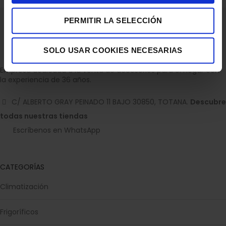
PERMITIR LA SELECCIÓN
SOLO USAR COOKIES NECESARIAS
Empresa dedicada a la venta de accesorios para el hogar con
la experiencia de 36 años.
C/ ALBERTO GRAY PEINADO 11 BAJO 30850, TOTANA.
Descubre
todas nuestras tiendas
Escríbenos en WhatsApp
CATEGORÍAS
Climatización
Frigoríficos