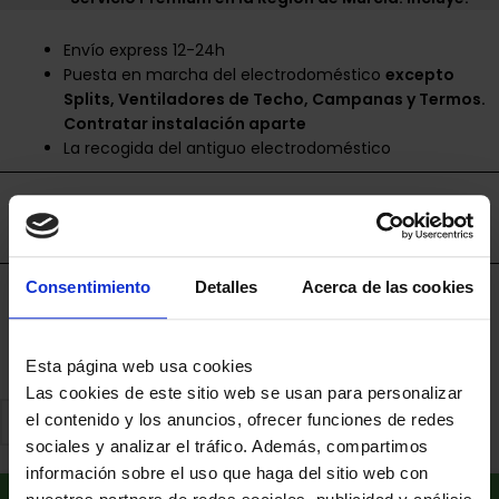
Envío express 12-24h
Puesta en marcha del electrodoméstico
excepto
Splits, Ventiladores de Techo, Campanas y Termos.
Contratar instalación aparte
La recogida del antiguo electrodoméstico
Envíos disponibles únicamente en la Región de
Murcia.
Consentimiento
Detalles
Acerca de las cookies
Financia a plazos con Cetelem
+ info
Esta página web usa cookies
Las cookies de este sitio web se usan para personalizar
el contenido y los anuncios, ofrecer funciones de redes
sociales y analizar el tráfico. Además, compartimos
información sobre el uso que haga del sitio web con
Añadir al carrito