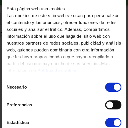
Esta página web usa cookies
Las cookies de este sitio web se usan para personalizar
Comparte
Añadir a favoritos
el contenido y los anuncios, ofrecer funciones de redes
sociales y analizar el tráfico. Además, compartimos
Productos relacionados
información sobre el uso que haga del sitio web con
nuestros partners de redes sociales, publicidad y análisis
web, quienes pueden combinarla con otra información
que les haya proporcionado o que hayan recopilado a
partir del uso que haya hecho de sus servicios.Mas
información en
Política de cookies
Selección
Necesario
de
consentimiento
BATIDORA VARILLA UFESA ECLIPSE 1500W MAX 800ML INOX C/A
Preferencias
39,90
€
Estadística