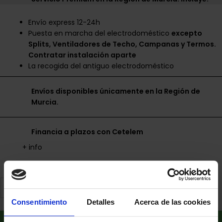
Envío express 12-24h
Puesta en marcha del electrodoméstico
excepto
Splits, Ventiladores de Techo, Campanas y Termos.
Contratar instalación aparte
La recogida del antiguo electrodoméstico
Envíos disponibles únicamente en la Región de
Murcia.
Financia a plazos con Cetelem
+ info
Consentimiento
Detalles
Acerca de las cookies
Añadir al carrito