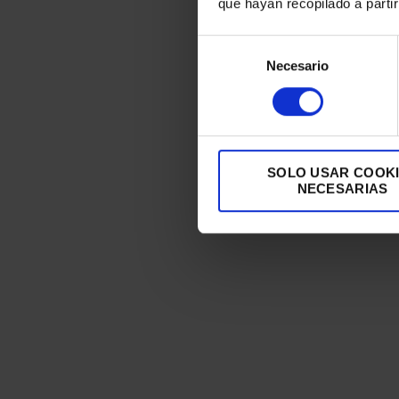
que hayan recopilado a parti
Selección
Necesario
de
consentimiento
SOLO USAR COOK
NECESARIAS