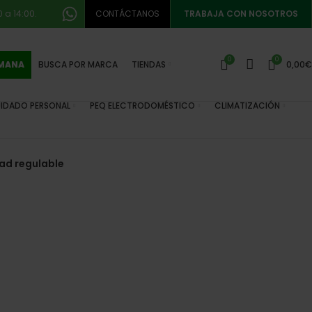
 a 14:00.
CONTÁCTANOS
TRABAJA CON NOSOTROS
0
0
EMANA
BUSCA POR MARCA
TIENDAS
0,00
€
IDADO PERSONAL
PEQ ELECTRODOMÉSTICO
CLIMATIZACIÓN
dad regulable