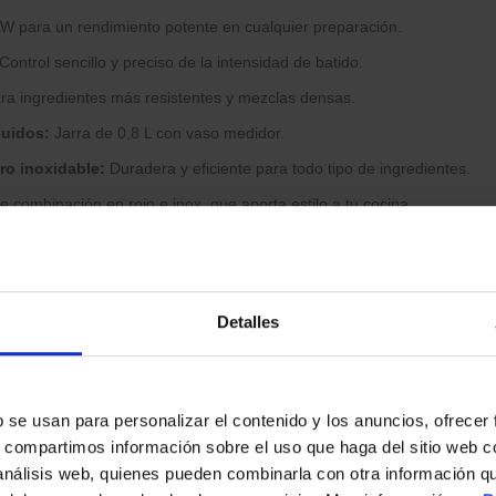
W para un rendimiento potente en cualquier preparación.
Control sencillo y preciso de la intensidad de batido.
ra ingredientes más resistentes y mezclas densas.
luidos:
Jarra de 0,8 L con vaso medidor.
ro inoxidable:
Duradera y eficiente para todo tipo de ingredientes.
 combinación en rojo e inox, que aporta estilo a tu cocina.
 brazo versátil para tareas diarias.
es ideal para quienes buscan un electrodoméstico potente y práctico
bina con cualquier cocina.
Detalles
s
b se usan para personalizar el contenido y los anuncios, ofrecer
s, compartimos información sobre el uso que haga del sitio web 
 análisis web, quienes pueden combinarla con otra información q