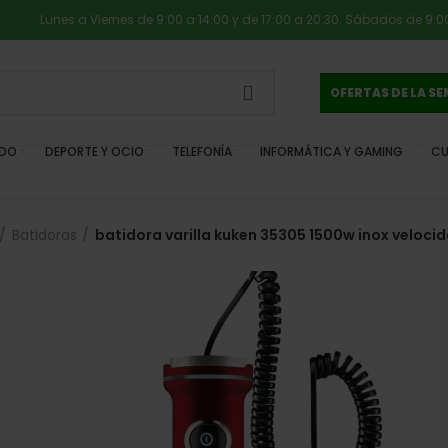
Lunes a Viernes de 9:00 a 14:00 y de 17:00 a 20:30. Sábados de 9:00
OFERTAS DE LA S
IDO
DEPORTE Y OCIO
TELEFONÍA
INFORMÁTICA Y GAMING
CU
Batidoras
batidora varilla kuken 35305 1500w inox veloci