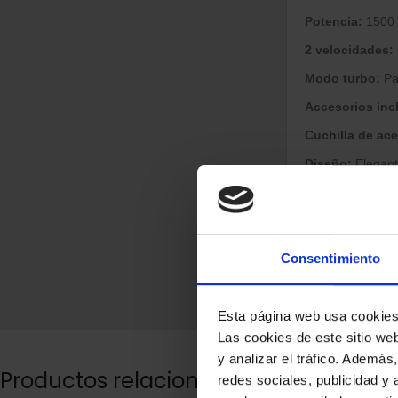
Potencia:
1500 
2 velocidades:
Modo turbo:
Pa
Accesorios inc
Cuchilla de ace
Diseño:
Elegante
Tipo:
Batidora de
La KUKEN 35305 
vintage que com
Consentimiento
Esta página web usa cookie
Las cookies de este sitio we
y analizar el tráfico. Ademá
Productos relacionados
redes sociales, publicidad y