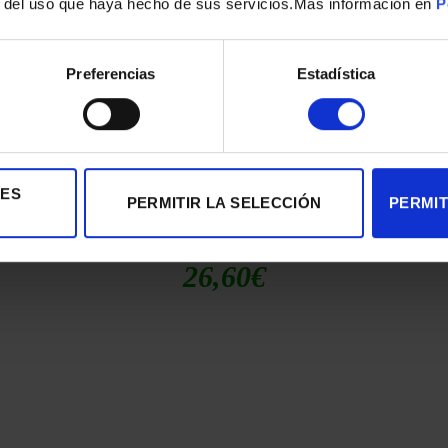
r del uso que haya hecho de sus servicios.Mas información en
P
Preferencias
Estadística
IES
PERMITIR LA SELECCIÓN
PERMIT
BATIDORA VARILLA MOULINEX DD5511 600W PIE INOX 2V S/A
26,60
€