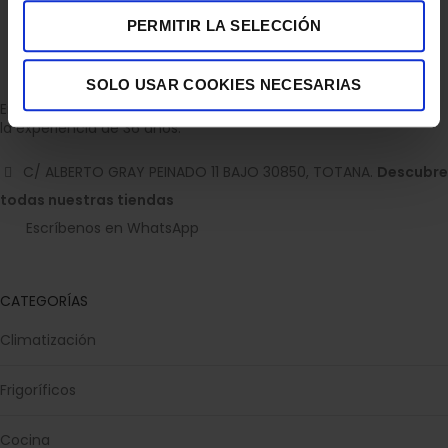
PERMITIR LA SELECCIÓN
SOLO USAR COOKIES NECESARIAS
Empresa dedicada a la venta de accesorios para el hogar con
la experiencia de 36 años.
C/ ALBERTO GRAY PEINADO 11 BAJO 30850, TOTANA.
Descubre
todas nuestras tiendas
Escríbenos en WhatsApp
CATEGORÍAS
Climatización
Frigoríficos
Cocina