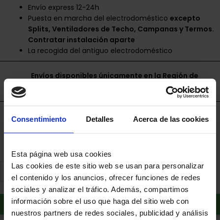
Envío express 12-24h
Puesta en marcha del electrodoméstico
excepto
Splits, Ventiladores de Techo, Campanas y Termos.
Contratar instalación aparte
La recogida del antiguo electrodoméstico
Envíos disponibles únicamente en la Región de
Murcia.
Financia a plazos con Cetelem
Consentimiento
Detalles
Acerca de las cookies
+ info
Esta página web usa cookies
Las cookies de este sitio web se usan para personalizar
el contenido y los anuncios, ofrecer funciones de redes
sociales y analizar el tráfico. Además, compartimos
Añadir al carrito
información sobre el uso que haga del sitio web con
nuestros partners de redes sociales, publicidad y análisis