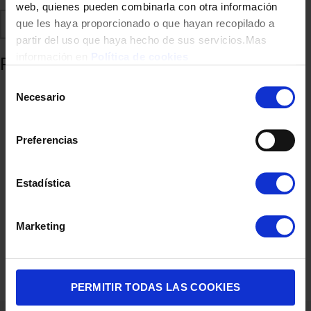
web, quienes pueden combinarla con otra información
Comparte
Añadir a favoritos
que les haya proporcionado o que hayan recopilado a
partir del uso que haya hecho de sus servicios.Mas
información en
Política de cookies
Productos relacionados
Selección
Necesario
de
consentimiento
Preferencias
Estadística
Marketing
ESTUCHE DOLCE GUSTO12581057 KITKAT 16CAP
5,00
€
PERMITIR TODAS LAS COOKIES