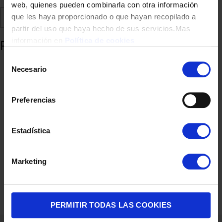
web, quienes pueden combinarla con otra información
Comparte
Añadir a favoritos
que les haya proporcionado o que hayan recopilado a
partir del uso que haya hecho de sus servicios.Mas
información en
Política de cookies
Productos relacionados
Selección
Necesario
de
consentimiento
Preferencias
Estadística
Marketing
ESTUCHE DOLCE GUSTO12581057 KITKAT 16CAP
5,00
€
PERMITIR TODAS LAS COOKIES