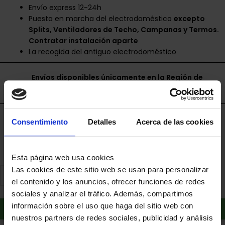
Envío express 12-24h
Puesta en marcha del electrodoméstico
excepto
Splits, Ventiladores de Techo, Campanas y Termos.
Contratar instalación aparte
La recogida del antiguo electrodoméstico
Envíos disponibles únicamente en la Región de
Murcia.
Financia a plazos con Cetelem
Consentimiento
Detalles
Acerca de las cookies
+ info
Esta página web usa cookies
Las cookies de este sitio web se usan para personalizar
el contenido y los anuncios, ofrecer funciones de redes
sociales y analizar el tráfico. Además, compartimos
Añadir al carrito
información sobre el uso que haga del sitio web con
nuestros partners de redes sociales, publicidad y análisis