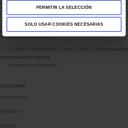
PERMITIR LA SELECCIÓN
SOLO USAR COOKIES NECESARIAS
Empresa dedicada a la venta de accesorios para el hogar con
la experiencia de 36 años.
C/ ALBERTO GRAY PEINADO 11 BAJO 30850, TOTANA.
Descubre
todas nuestras tiendas
Escríbenos en WhatsApp
CATEGORÍAS
Climatización
Frigoríficos
Cocina