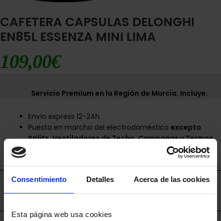
CAFETERA CAPSULAS DELONGHI
EN85L ESSENZA MINI LIMA
109,00
€
Servicio Premium en la Región de Murcia. Incluye:
Envío express 12-24h
Puesta en marcha del electrodoméstico
excepto
Splits, Ventiladores de Techo, Campanas y Termos.
Contratar instalación aparte
La recogida del antiguo electrodoméstico
Consentimiento
Detalles
Acerca de las cookies
Envíos disponibles únicamente en la Región de
Murcia.
Esta página web usa cookies