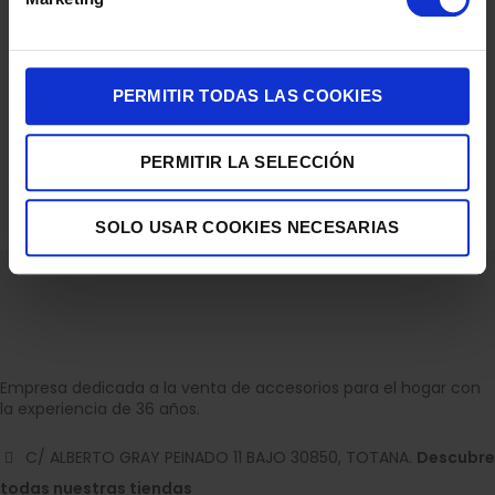
PERMITIR TODAS LAS COOKIES
CAFETERA CAPSULAS DELONGHI EDG210AB DOLCE GUSTO
PICCOLO XS NG
PERMITIR LA SELECCIÓN
44,90
€
SOLO USAR COOKIES NECESARIAS
Empresa dedicada a la venta de accesorios para el hogar con
la experiencia de 36 años.
C/ ALBERTO GRAY PEINADO 11 BAJO 30850, TOTANA.
Descubre
todas nuestras tiendas