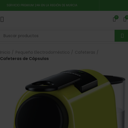
SERVICIO PREMIUM 24H EN LA REGIÓN DE MURCIA
0
0
Inicio
Pequeño Electrodoméstico
Cafeteras
Cafeteras de Cápsulas