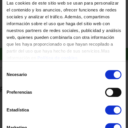
Financia a plazos con Cetelem
Las cookies de este sitio web se usan para personalizar
el contenido y los anuncios, ofrecer funciones de redes
+ info
sociales y analizar el tráfico. Además, compartimos
información sobre el uso que haga del sitio web con
nuestros partners de redes sociales, publicidad y análisis
web, quienes pueden combinarla con otra información
que les haya proporcionado o que hayan recopilado a
partir del uso que haya hecho de sus servicios.Mas
Añadir al carrito
información en
Política de cookies
Selección
Comparte
Añadir a favoritos
Necesario
de
consentimiento
Productos relacionados
Preferencias
Estadística
Marketing