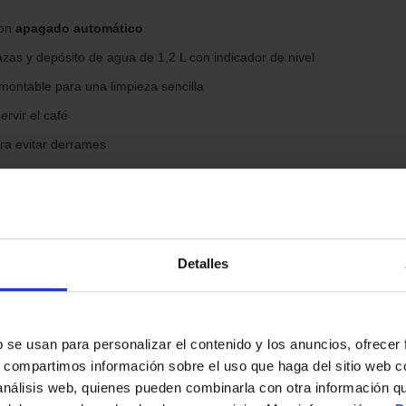
as principales
con
apagado automático
zas y depósito de agua de 1,2 L con indicador de nivel
smontable para una limpieza sencilla
ervir el café
ra evitar derrames
 encimera, sin pantalla incorporada
nes
Detalles
s
b se usan para personalizar el contenido y los anuncios, ofrecer
 de goteo
s, compartimos información sobre el uso que haga del sitio web 
 análisis web, quienes pueden combinarla con otra información q
 de espresso, cappuccino ni otras bebidas