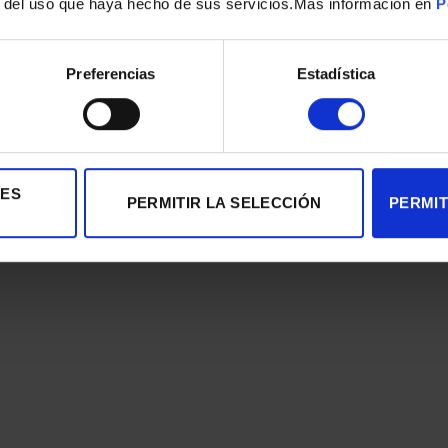
r del uso que haya hecho de sus servicios.Mas información en
P
tegrado ni sistema de agua caliente
l paquete
Preferencias
Estadística
7124
IES
PERMITIR LA SELECCIÓN
PERMIT