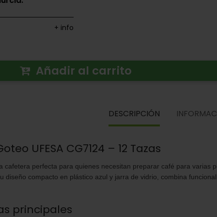
urcia.
+ info
DESCRIPCIÓN
INFORMACIÓN ADICI
Añadir al carrito
Cafetera de Goteo UFESA CG7124 
La
UFESA CG7124
es la cafetera perfecta para quienes n
para varias personas de manera cómoda y rápida. Con s
vidrio, combina funcionalidad y estilo en tu cocina.