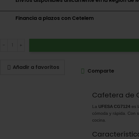
Envíos disponibles únicamente en la Región de M
Financia a plazos con Cetelem
Date un capricho
Tus compras de 60€ a 2000€ financiadas
con Pepper.
Añadir a favoritos
Comparte
plástico azul y jarra de 