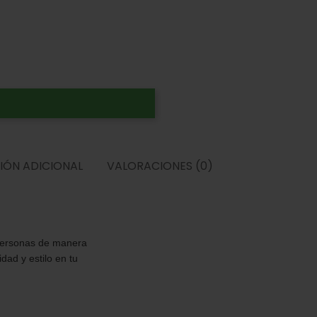
ONAL
VALORACIONES (0)
– 12 Tazas
ecesitan preparar café
u diseño compacto en