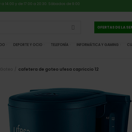
0 a 14:00 y de 17:00 a 20:30. Sábados de 9:00
OFERTAS DE LA S
IDO
DEPORTE Y OCIO
TELEFONÍA
INFORMÁTICA Y GAMING
CU
 Goteo
cafetera de goteo ufesa capriccio 12