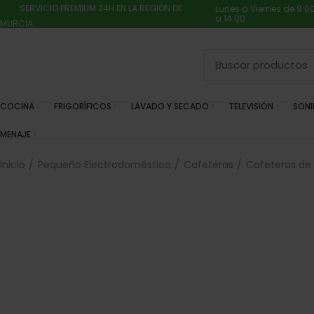
SERVICIO PREMIUM 24H EN LA REGIÓN DE
Lunes a Viernes de 9:0
a 14:00.
MURCIA
COCINA
FRIGORÍFICOS
LAVADO Y SECADO
TELEVISIÓN
SON
MENAJE
Inicio
Pequeño Electrodoméstico
Cafeteras
Cafeteras de