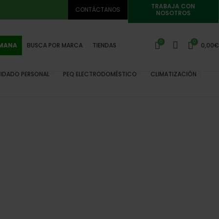
TRABAJA CON
CONTÁCTANOS
NOSOTROS
0
0
EMANA
BUSCA POR MARCA
TIENDAS
0,00
€
IDADO PERSONAL
PEQ ELECTRODOMÉSTICO
CLIMATIZACIÓN