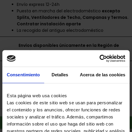
Envío express 12-24h
Puesta en marcha del electrodoméstico
excepto
Splits, Ventiladores de Techo, Campanas y Termos.
Contratar instalación aparte
La recogida del antiguo electrodoméstico
Envíos disponibles únicamente en la Región de
Murcia.
Financia a plazos con Cetelem
Consentimiento
Detalles
Acerca de las cookies
+ info
Esta página web usa cookies
Las cookies de este sitio web se usan para personalizar
el contenido y los anuncios, ofrecer funciones de redes
sociales y analizar el tráfico. Además, compartimos
Añadir al carrito
información sobre el uso que haga del sitio web con
nuestros partners de redes sociales, publicidad y análisis