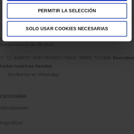
PERMITIR LA SELECCIÓN
SOLO USAR COOKIES NECESARIAS
Empresa dedicada a la venta de accesorios para el hogar con
la experiencia de 36 años.
C/ ALBERTO GRAY PEINADO 11 BAJO 30850, TOTANA.
Descubre
todas nuestras tiendas
Escríbenos en WhatsApp
CATEGORÍAS
Climatización
Frigoríficos