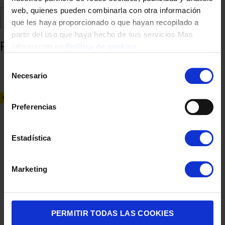
web, quienes pueden combinarla con otra información
Comparte
Añadir a favoritos
que les haya proporcionado o que hayan recopilado a
partir del uso que haya hecho de sus servicios.Mas
Productos relacionados
información en
Política de cookies
Selección
Necesario
de
consentimiento
NUEVO
Preferencias
Estadística
CAFETERA EXPRESS UFESA SENSAZIONE CMAB200.100 20BAR
Marketing
SUPERAUT
299,00
€
PERMITIR TODAS LAS COOKIES