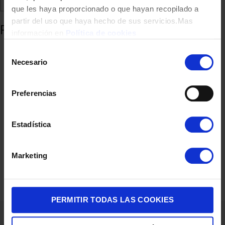
Comparte
Añadir a favoritos
que les haya proporcionado o que hayan recopilado a
partir del uso que haya hecho de sus servicios.Mas
Productos relacionados
información en
Política de cookies
Selección
Necesario
de
consentimiento
Preferencias
Estadística
CALENTADOR BOSCH T4204 10/LITROS BUTANO ATMOSFERICO
Marketing
390,00
€
PERMITIR TODAS LAS COOKIES