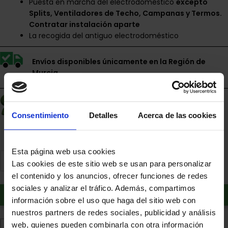
Puesta en marcha del electrodoméstico
excepto
Splits, Ventiladores de Techo, Campanas y Termos.
Contratar instalación aparte
La recogida del antiguo electrodoméstico
Envíos disponibles únicamente en la Región de
Murcia.
Financia a plazos con Cetelem
Consentimiento
Detalles
Acerca de las cookies
+ info
Esta página web usa cookies
Las cookies de este sitio web se usan para personalizar
el contenido y los anuncios, ofrecer funciones de redes
sociales y analizar el tráfico. Además, compartimos
Añadir al carrito
información sobre el uso que haga del sitio web con
nuestros partners de redes sociales, publicidad y análisis
web, quienes pueden combinarla con otra información