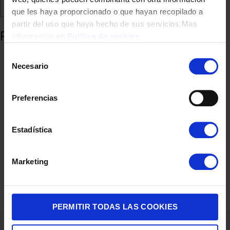
Comparte
Añadir a favoritos
que les haya proporcionado o que hayan recopilado a
partir del uso que haya hecho de sus servicios.Mas
Productos relacionados
información en
Política de cookies
Selección
Necesario
de
consentimiento
Preferencias
Estadística
CARGADOR HAMA 00201994 2XUSBQC+PD+GAN 65W
Marketing
39,00
€
PERMITIR TODAS LAS COOKIES