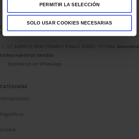
PERMITIR LA SELECCIÓN
SOLO USAR COOKIES NECESARIAS
Empresa dedicada a la venta de accesorios para el hogar con
la experiencia de 36 años.
C/ ALBERTO GRAY PEINADO 11 BAJO 30850, TOTANA.
Descubre
todas nuestras tiendas
Escríbenos en WhatsApp
CATEGORÍAS
Climatización
Frigoríficos
Cocina