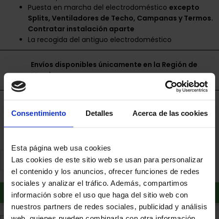
Puesta en marcha del electrodoméstico
excepto
Splits, Ventiladores de Techo, Campanas y Termos.
Contratar instalación aparte
La recogida del antiguo electrodoméstico
Envíos disponibles únicamente en la Región de
Murcia.
Financia a plazos con Cetelem
Consentimiento
Detalles
Acerca de las cookies
+ info
Esta página web usa cookies
Las cookies de este sitio web se usan para personalizar
el contenido y los anuncios, ofrecer funciones de redes
sociales y analizar el tráfico. Además, compartimos
Añadir al carrito
información sobre el uso que haga del sitio web con
nuestros partners de redes sociales, publicidad y análisis
web, quienes pueden combinarla con otra información