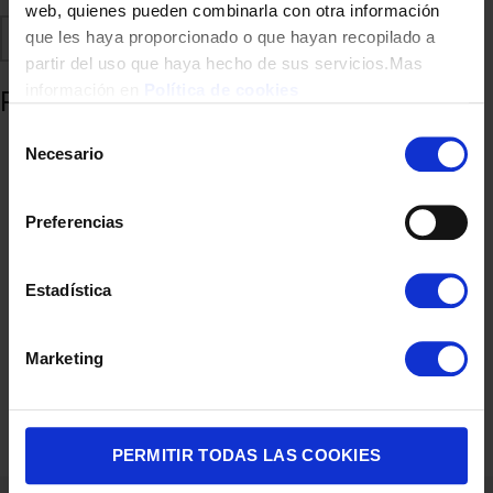
web, quienes pueden combinarla con otra información
Comparte
Añadir a favoritos
que les haya proporcionado o que hayan recopilado a
partir del uso que haya hecho de sus servicios.Mas
información en
Política de cookies
Productos relacionados
Selección
Necesario
de
consentimiento
Preferencias
Estadística
Marketing
CENTRO PLANCHADO UFESA PURE STEAM 2400W 5,5B GV240
79,90
€
PERMITIR TODAS LAS COOKIES