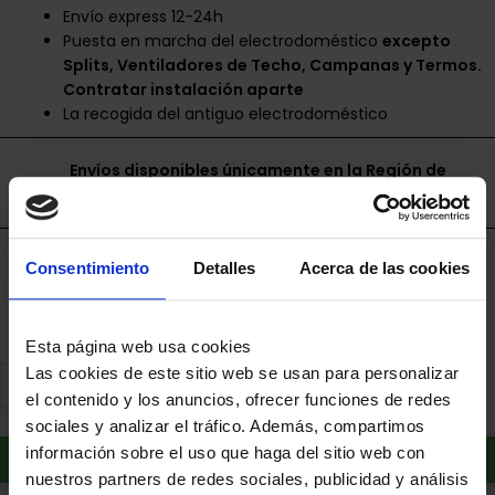
Envío express 12-24h
Puesta en marcha del electrodoméstico
excepto
Splits, Ventiladores de Techo, Campanas y Termos.
Contratar instalación aparte
La recogida del antiguo electrodoméstico
Envíos disponibles únicamente en la Región de
Murcia.
Financia a plazos con Cetelem
Consentimiento
Detalles
Acerca de las cookies
+ info
Esta página web usa cookies
Las cookies de este sitio web se usan para personalizar
el contenido y los anuncios, ofrecer funciones de redes
sociales y analizar el tráfico. Además, compartimos
Añadir al carrito
información sobre el uso que haga del sitio web con
nuestros partners de redes sociales, publicidad y análisis