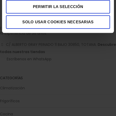
PERMITIR LA SELECCIÓN
SOLO USAR COOKIES NECESARIAS
Empresa dedicada a la venta de accesorios para el hogar con
la experiencia de 36 años.
C/ ALBERTO GRAY PEINADO 11 BAJO 30850, TOTANA.
Descubre
todas nuestras tiendas
Escríbenos en WhatsApp
CATEGORÍAS
Climatización
Frigoríficos
Cocina