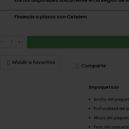
Envíos disponibles únicamente en la Región de M
Financia a plazos con Cetelem
Añadir a favoritos
Comparte
Empaquetado
Ancho del paque
Profundidad del 
Altura del paquet
Peso del paquete