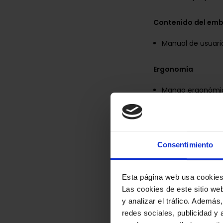
Contenido del emb
Manual de usuario
Ergonomía
Mango ergonómic
Longitud del cable
Características
Consentimiento
País de origen – 
Función de vapor 
Esta página web usa cookie
Salida de vapor c
Las cookies de este sitio we
Vapor variable – S
y analizar el tráfico. Ademá
redes sociales, publicidad y
Ajustes de termos