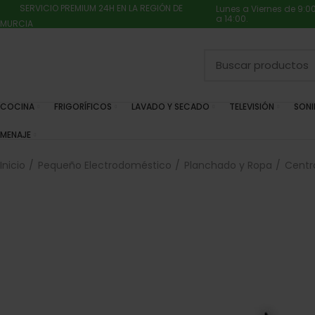
SERVICIO PREMIUM 24H EN LA REGIÓN DE
Lunes a Viernes de 9:0
a 14:00.
MURCIA
COCINA
FRIGORÍFICOS
LAVADO Y SECADO
TELEVISIÓN
SON
MENAJE
Inicio
Pequeño Electrodoméstico
Planchado y Ropa
Centr