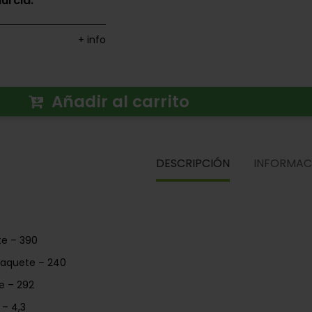
urcia.
+ info
Añadir al carrito
DESCRIPCIÓN
INFORMAC
te – 390
paquete – 240
e – 292
 – 4,3