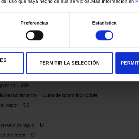
r del uso que haya hecho de sus servicios.Mas información en
P
automático – Sí
pido – Sí
Preferencias
Estadística
í
ble – Sí
gr/min) – 120
IES
PERMITIR LA SELECCIÓN
PERMIT
o – Aluminio, Negro
2400
gr/min) – 280
ela/recubrimiento – Suela de acero inoxidable
el vapor – 5,9
ervorio de agua – 1,4
zo de vapor – Sí