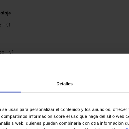
alaje
 – Sí
o – Sí
 – 1,98
Detalles
China
vertical – Sí
s
ontinua – Lado, Punta
b se usan para personalizar el contenido y los anuncios, ofrecer
í
s, compartimos información sobre el uso que haga del sitio web 
 análisis web, quienes pueden combinarla con otra información q
tato – Sí