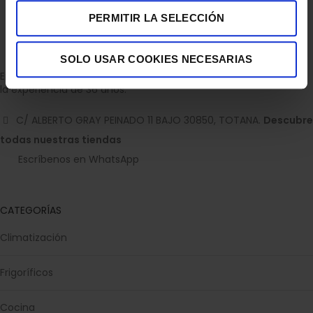
PERMITIR LA SELECCIÓN
SOLO USAR COOKIES NECESARIAS
Empresa dedicada a la venta de accesorios para el hogar con
la experiencia de 36 años.
C/ ALBERTO GRAY PEINADO 11 BAJO 30850, TOTANA.
Descubre
todas nuestras tiendas
Escríbenos en WhatsApp
CATEGORÍAS
Climatización
Frigoríficos
Cocina