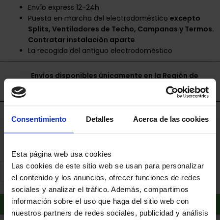
Envío express 12-24h
Puesta en marcha del electrodoméstico
excepto
Splits, Ventiladores de Techo, Campanas y Termos.
Contratar instalación aparte
La recogida del antiguo electrodoméstico
Envíos disponibles únicamente en la Región de
Murcia.
Financia a plazos con Cetelem
Consentimiento
Detalles
Acerca de las cookies
+ info
Esta página web usa cookies
Las cookies de este sitio web se usan para personalizar
el contenido y los anuncios, ofrecer funciones de redes
sociales y analizar el tráfico. Además, compartimos
Añadir al carrito
información sobre el uso que haga del sitio web con
nuestros partners de redes sociales, publicidad y análisis