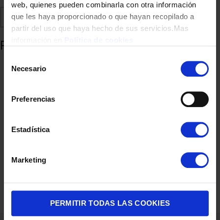
web, quienes pueden combinarla con otra información
Comparte
Añadir a favoritos
que les haya proporcionado o que hayan recopilado a
partir del uso que haya hecho de sus servicios.Mas
información en
Política de cookies
Productos relacionados
Selección
Necesario
de
consentimiento
Preferencias
Estadística
Marketing
CENTRO PLANCHADO UFESA PURE STEAM 2400W 5,5B GV240
79,90
€
PERMITIR TODAS LAS COOKIES