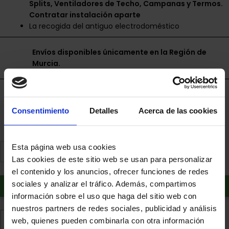
Splits, Ventiladores de Techo, Campanas y Termos.
Contratar instalación aparte
La recogida del antiguo electrodoméstico
Envíos disponibles únicamente en la Región de
Murcia.
Financia a plazos con Cetelem
+ info
Consentimiento
Detalles
Acerca de las cookies
Esta página web usa cookies
Las cookies de este sitio web se usan para personalizar
el contenido y los anuncios, ofrecer funciones de redes
Añadir al carrito
sociales y analizar el tráfico. Además, compartimos
información sobre el uso que haga del sitio web con
nuestros partners de redes sociales, publicidad y análisis
Comparte
Añadir a favoritos
web, quienes pueden combinarla con otra información