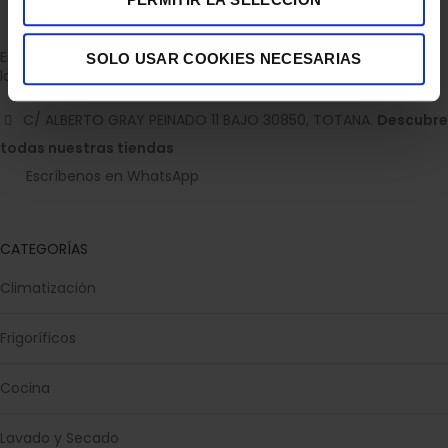
Empresa dedicada a la venta de accesorios para el hogar con
SOLO USAR COOKIES NECESARIAS
la experiencia de 36 años.
C/ ALBERTO GRAY PEINADO 11 BAJO 30850, TOTANA.
Descubre
todas nuestras tiendas
Escríbenos en WhatsApp
CATEGORÍAS
Climatización
Frigoríficos
Cocina
Lavado y Secado