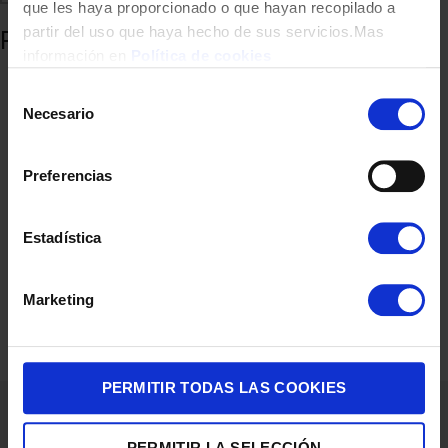
que les haya proporcionado o que hayan recopilado a
partir del uso que haya hecho de sus servicios.Mas
Productos relacionados
información en
Política de cookies
Selección
Necesario
de
consentimiento
Preferencias
Estadística
CUCHARA BRA PRIOR A197007
Marketing
4,60
€
PERMITIR TODAS LAS COOKIES
PERMITIR LA SELECCIÓN