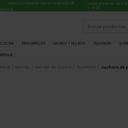
SERVICIO PREMIUM 24H EN LA REGIÓN DE
Lunes a Viernes de 9:0
a 14:00.
MURCIA
COCINA
FRIGORÍFICOS
LAVADO Y SECADO
TELEVISIÓN
SON
MENAJE
Inicio
Menaje
Menaje de Cocina
Cucharas
cuchara de p