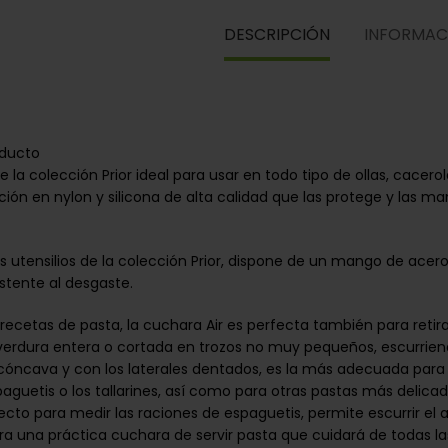
DESCRIPCIÓN
INFORMAC
oducto
la colección Prior ideal para usar en todo tipo de ollas, cacero
ción en nylon y silicona de alta calidad que las protege y las ma
os utensilios de la colección Prior, dispone de un mango de acero
stente al desgaste.
s recetas de pasta, la cuchara Air es perfecta también para retirar
verdura entera o cortada en trozos no muy pequeños, escurrien
cóncava y con los laterales dentados, es la más adecuada para s
aguetis o los tallarines, así como para otras pastas más delicad
ecto para medir las raciones de espaguetis, permite escurrir el 
ra una práctica cuchara de servir pasta que cuidará de todas la