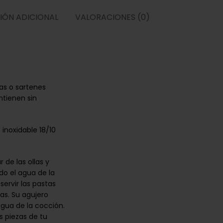
IÓN ADICIONAL
VALORACIONES (0)
las o sartenes
ntienen sin
 inoxidable 18/10
 de las ollas y
do el agua de la
ervir las pastas
as. Su agujero
agua de la cocción.
s piezas de tu