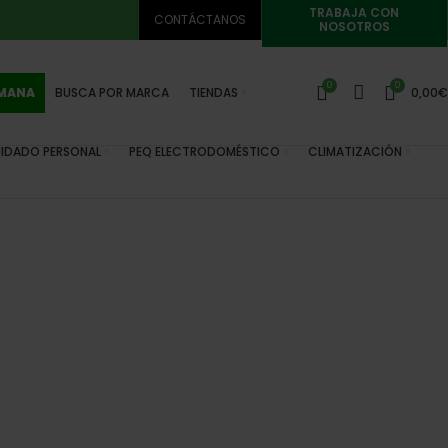
TRABAJA CON
CONTÁCTANOS
NOSOTROS
0
0
EMANA
BUSCA POR MARCA
TIENDAS
0,00
€
IDADO PERSONAL
PEQ ELECTRODOMÉSTICO
CLIMATIZACIÓN