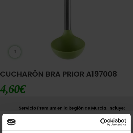
Ampliar imágen
CUCHARÓN BRA PRIOR A197008
4,60
€
Servicio Premium en la Región de Murcia. Incluye:
Envío express 12-24h
Puesta en marcha del electrodoméstico
excepto