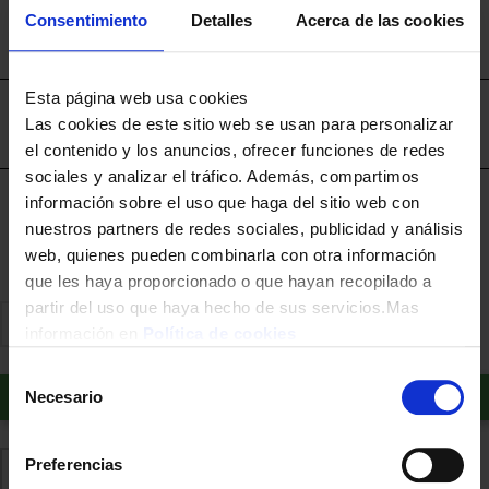
Splits, Ventiladores de Techo, Campanas y Termos.
Consentimiento
Detalles
Acerca de las cookies
Contratar instalación aparte
La recogida del antiguo electrodoméstico
Esta página web usa cookies
Envíos disponibles únicamente en la Región de
Las cookies de este sitio web se usan para personalizar
Murcia.
el contenido y los anuncios, ofrecer funciones de redes
sociales y analizar el tráfico. Además, compartimos
Financia a plazos con Cetelem
información sobre el uso que haga del sitio web con
nuestros partners de redes sociales, publicidad y análisis
+ info
web, quienes pueden combinarla con otra información
que les haya proporcionado o que hayan recopilado a
partir del uso que haya hecho de sus servicios.Mas
información en
Política de cookies
Selección
Añadir al carrito
Necesario
de
consentimiento
Preferencias
Comparte
Añadir a favoritos