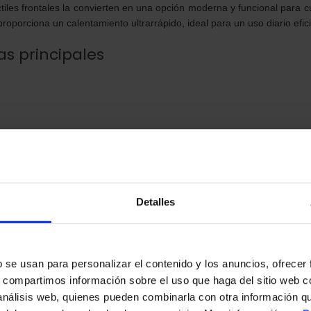
ctiles frontales la convierten en una opción moderna y funcional para c
 proporciona un calentamiento ultrarrápido, ideal para un uso diario efic
as principales
cción integrada
Detalles
s
b se usan para personalizar el contenido y los anuncios, ofrecer
rocerámico sin marco
s, compartimos información sobre el uso que haga del sitio web 
 con panel frontal
 análisis web, quienes pueden combinarla con otra información q
Sí