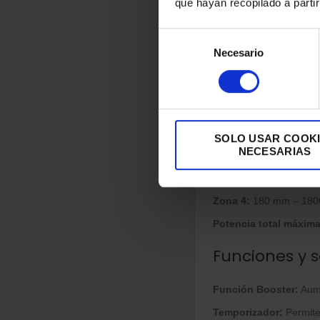
que hayan recopilado a parti
Bloqueo infantil:
Sí
Selección
Indicador de calor res
Necesario
de
consentimiento
Zonas de coc
Número total de zona
Zona 1:
160 mm – 1300
SOLO USAR COOK
NECESARIAS
Zona 2:
210 mm – 2300
Zona 3:
180 mm – 1800
Zona 4:
180 mm – 1800
Potencia total máxima
Funciones y 
Función Booster:
Aume
Temporizador:
Permite