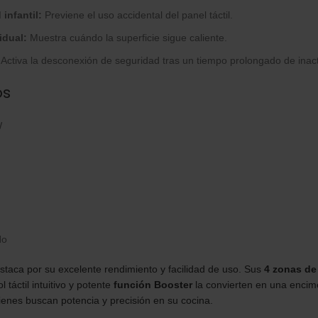
infantil:
Previene el uso accidental del panel táctil.
idual:
Muestra cuándo la superficie sigue caliente.
Activa la desconexión de seguridad tras un tiempo prolongado de inact
os
W
o
taca por su excelente rendimiento y facilidad de uso. Sus
4 zonas de
ol táctil intuitivo y potente
función Booster
la convierten en una encime
enes buscan potencia y precisión en su cocina.