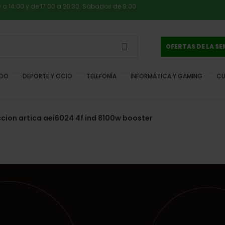
0 a 14:00 y de 17:00 a 20:30. Sábados de 9:00
OFERTAS DE LA S
IDO
DEPORTE Y OCIO
TELEFONÍA
INFORMÁTICA Y GAMING
CU
cion artica aei6024 4f ind 8100w booster