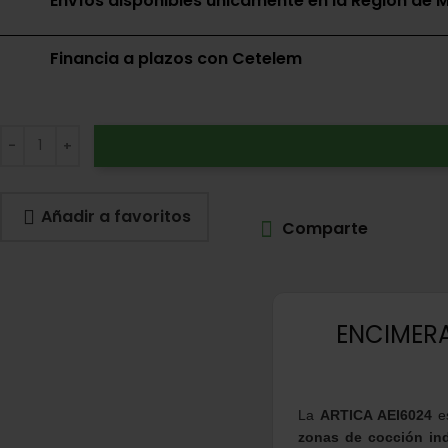
Envíos disponibles únicamente en la Región de M
Financia a plazos con Cetelem
Añadir a favoritos
Comparte
ENCIMERA
La
ARTICA AEI6024
es
zonas de cocción in