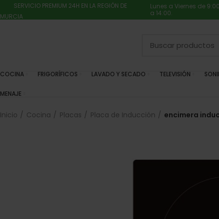
SERVICIO PREMIUM 24H EN LA REGIÓN DE
Lunes a Viernes de 9:0
a 14:00.
MURCIA
COCINA
FRIGORÍFICOS
LAVADO Y SECADO
TELEVISIÓN
SON
MENAJE
Inicio
Cocina
Placas
Placa de Inducción
encimera induc