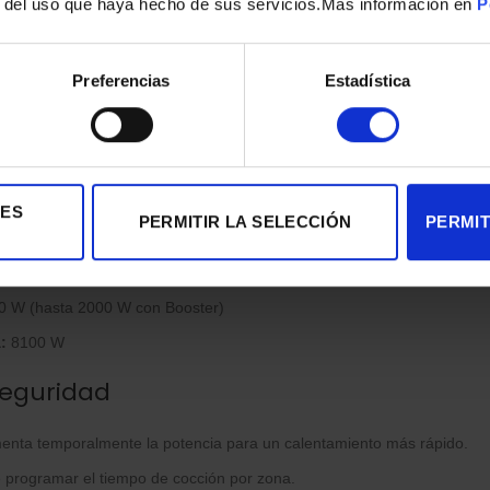
r del uso que haya hecho de sus servicios.Mas información en
P
idual:
Sí
Preferencias
Estadística
ción
s:
4 zonas de inducción
 W (hasta 1500 W con Booster)
IES
PERMITIR LA SELECCIÓN
PERMIT
 W (hasta 2600 W con Booster)
 W (hasta 2000 W con Booster)
 W (hasta 2000 W con Booster)
:
8100 W
seguridad
nta temporalmente la potencia para un calentamiento más rápido.
 programar el tiempo de cocción por zona.