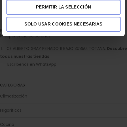
PERMITIR LA SELECCIÓN
SOLO USAR COOKIES NECESARIAS
Empresa dedicada a la venta de accesorios para el hogar con
la experiencia de 36 años.
C/ ALBERTO GRAY PEINADO 11 BAJO 30850, TOTANA.
Descubre
todas nuestras tiendas
Escríbenos en WhatsApp
CATEGORÍAS
Climatización
Frigoríficos
Cocina