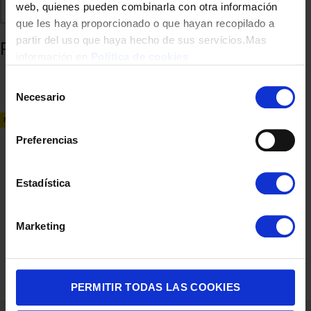
web, quienes pueden combinarla con otra información
Comparte
Añadir a favoritos
que les haya proporcionado o que hayan recopilado a
partir del uso que haya hecho de sus servicios.Mas
Productos relacionados
información en
Política de cookies
Selección
Necesario
de
consentimiento
NUEVO
Preferencias
Estadística
ENCIMERA INDUCCION SIEMENS EH631BDB6E 3F NEGRO
Marketing
INDUCCION
690,00
€
PERMITIR TODAS LAS COOKIES