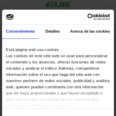
459,00
€
Consentimiento
Detalles
Acerca de las cookies
Esta página web usa cookies
Las cookies de este sitio web se usan para personalizar
el contenido y los anuncios, ofrecer funciones de redes
LAVADORA BOSCH WGG254Z1ES 10KG 1400RPM
sociales y analizar el tráfico. Además, compartimos
información sobre el uso que haga del sitio web con
589,00
€
nuestros partners de redes sociales, publicidad y análisis
web, quienes pueden combinarla con otra información
que les haya proporcionado o que hayan recopilado a
partir del uso que haya hecho de sus servicios.Mas
información en
Política de cookies
Selección