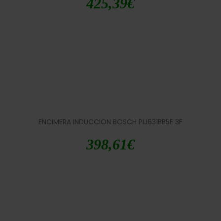
425,39
€
ENCIMERA INDUCCION BOSCH PIJ631BB5E 3F
398,61
€