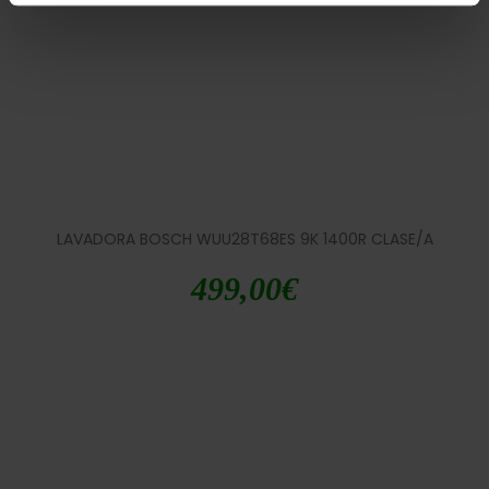
LAVADORA BOSCH WUU28T68ES 9K 1400R CLASE/A
499,00
€