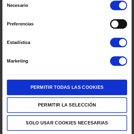
Necesario
de
consentimiento
Preferencias
LAVADORA BOSCH WGG254ZBES 10K 1400R BCA
511,91
€
Estadística
Marketing
PERMITIR TODAS LAS COOKIES
PERMITIR LA SELECCIÓN
LAVADORA BOSCH WUU28T63ES 8K 1400R BLANCA CLASE/A
SOLO USAR COOKIES NECESARIAS
458,35
€