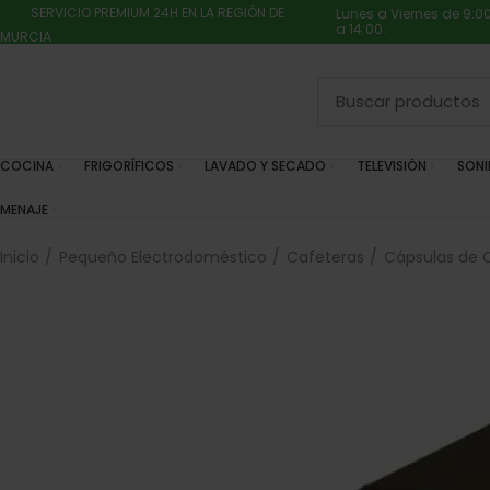
SERVICIO PREMIUM 24H EN LA REGIÓN DE
Lunes a Viernes de 9:0
a 14:00.
MURCIA
COCINA
FRIGORÍFICOS
LAVADO Y SECADO
TELEVISIÓN
SON
MENAJE
Inicio
Pequeño Electrodoméstico
Cafeteras
Cápsulas de 