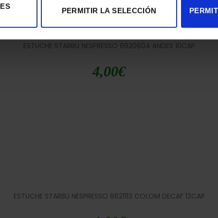
IES
PERMITIR LA SELECCIÓN
PERMIT
ESTUCHE STARBU NESPRESSO 6620604 ANDES 10CAP
4,00
€
ESTUCHE STARBU NESPRESSO 6621113 COLOM DECAF 12CAP