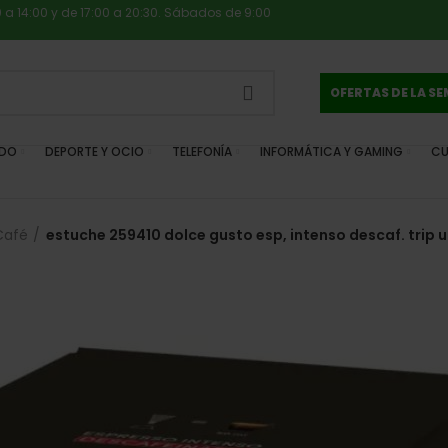
0 a 14:00 y de 17:00 a 20:30. Sábados de 9:00
OFERTAS DE LA S
IDO
DEPORTE Y OCIO
TELEFONÍA
INFORMÁTICA Y GAMING
CU
Café
estuche 259410 dolce gusto esp, intenso descaf. trip 