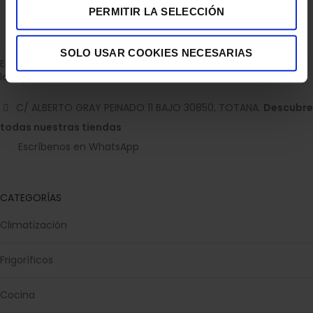
PERMITIR LA SELECCIÓN
SOLO USAR COOKIES NECESARIAS
Empresa dedicada a la venta de accesorios para el hogar con
la experiencia de 36 años.
C/ ALBERTO GRAY PEINADO 11 BAJO 30850, TOTANA.
Descubre
todas nuestras tiendas
Escríbenos en WhatsApp
CATEGORÍAS
Climatización
Frigoríficos
Cocina