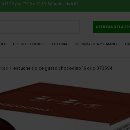
0 a 14:00 y de 17:00 a 20:30. Sábados de 9:00
OFERTAS DE LA S
IDO
DEPORTE Y OCIO
TELEFONÍA
INFORMÁTICA Y GAMING
CU
Café
estuche dolce gusto chococino 16 cap 073594