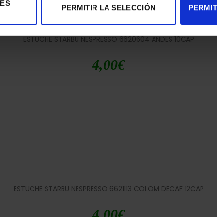
IES
PERMITIR LA SELECCIÓN
PERMIT
ESTUCHE STARBU NESPRESSO 6620604 ANDES 10CAP
4,00
€
ESTUCHE STARBU NESPRESSO 6621113 COLOM DECAF 12CAP
4,00
€