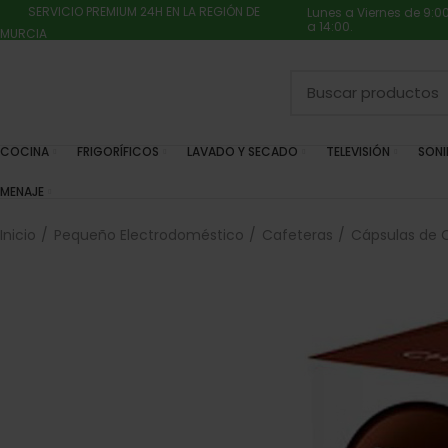
SERVICIO PREMIUM 24H EN LA REGIÓN DE
Lunes a Viernes de 9:0
a 14:00.
MURCIA
COCINA
FRIGORÍFICOS
LAVADO Y SECADO
TELEVISIÓN
SON
MENAJE
Inicio
Pequeño Electrodoméstico
Cafeteras
Cápsulas de 