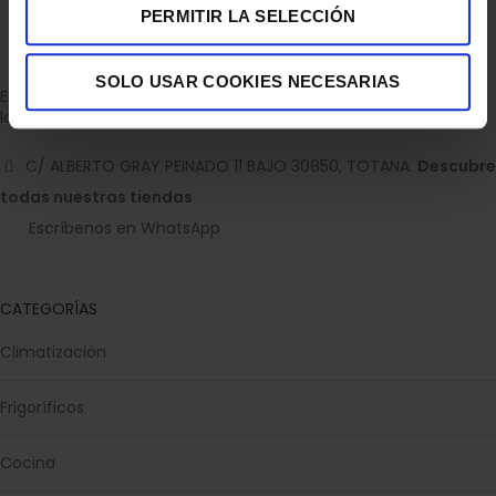
159,00
€
PERMITIR LA SELECCIÓN
SOLO USAR COOKIES NECESARIAS
Empresa dedicada a la venta de accesorios para el hogar con
la experiencia de 36 años.
C/ ALBERTO GRAY PEINADO 11 BAJO 30850, TOTANA.
Descubre
todas nuestras tiendas
Escríbenos en WhatsApp
CATEGORÍAS
Climatización