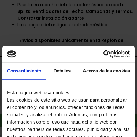
Puesta en marcha del electrodoméstico
excepto
Splits, Ventiladores de Techo, Campanas y Termos.
Contratar instalación aparte
La recogida del antiguo electrodoméstico
Envíos disponibles únicamente en la Región de
Murcia.
Financia a plazos con Cetelem
Consentimiento
Detalles
Acerca de las cookies
+ info
Esta página web usa cookies
Simula tus pagos
Las cookies de este sitio web se usan para personalizar
59,50
€/mes en
12
cuotas
el contenido y los anuncios, ofrecer funciones de redes
sociales y analizar el tráfico. Además, compartimos
información sobre el uso que haga del sitio web con
nuestros partners de redes sociales, publicidad y análisis
web, quienes pueden combinarla con otra información