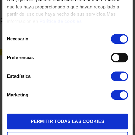
que les haya proporcionado o que hayan recopilado a
Añadir al carrito
partir del uso que haya hecho de sus servicios.Mas
información en
Política de cookies
Selección
Comparte
Añadir a favoritos
Necesario
de
consentimiento
Productos relacionados
Preferencias
Estadística
NUEVO
Marketing
PERMITIR TODAS LAS COOKIES
FRIGO 1P CECOTEC 00127 83×47 90/LITROS INOX CLASE/E