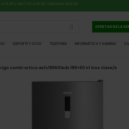
0 a 14:00 y de 17:00 a 20:30. Sábados de 9:00
OFERTAS DE LA S
IDO
DEPORTE Y OCIO
TELEFONÍA
INFORMÁTICA Y GAMING
CU
frigo combi artica aefc188601edx 188×60 nf inox clase/e