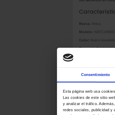
Característi
Marca:
Artica
Modelo:
AEFC18860
Color:
Acero inoxidab
Capacidad neta total
Dimensiones:
1880 ×
Peso:
62 kg
Clase energética:
E
Consentimiento
Consumo energétic
Consumo anual:
269
Esta página web usa cookie
Las cookies de este sitio we
Nivel de ruido:
42 d
y analizar el tráfico. Ademá
Clase climática:
N-S
redes sociales, publicidad y