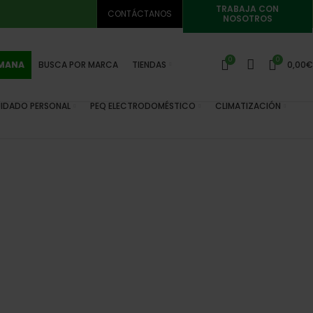
TRABAJA CON
CONTÁCTANOS
NOSOTROS
0
0
EMANA
BUSCA POR MARCA
TIENDAS
0,00
€
IDADO PERSONAL
PEQ ELECTRODOMÉSTICO
CLIMATIZACIÓN