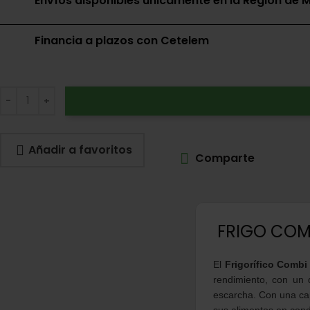
Envíos disponibles únicamente en la Región de M
Financia a plazos con Cetelem
Añadir a favoritos
Comparte
FRIGO COMB
El
Frigorífico Comb
rendimiento, con un 
escarcha. Con una cap
sus alimentos en cond