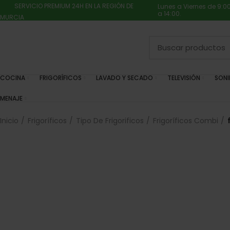
SERVICIO PREMIUM 24H EN LA REGIÓN DE
Lunes a Viernes de 9:0
a 14:00.
MURCIA
COCINA
FRIGORÍFICOS
LAVADO Y SECADO
TELEVISIÓN
SON
MENAJE
Inicio
Frigoríficos
Tipo De Frigorificos
Frigoríficos Combi