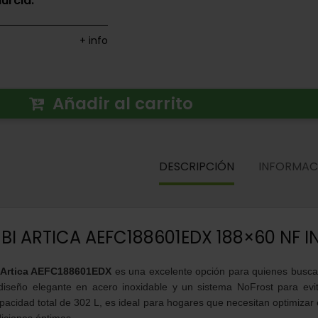
urcia.
+ info
Añadir al carrito
DESCRIPCIÓN
INFORMAC
I ARTICA AEFC188601EDX 188×60 NF I
i Artica AEFC188601EDX
es una excelente opción para quienes buscan 
diseño elegante en acero inoxidable y un sistema NoFrost para evi
acidad total de 302 L, es ideal para hogares que necesitan optimizar 
iciones óptimas.