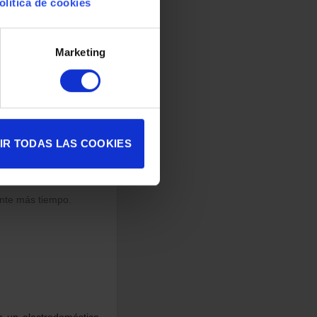
olítica de cookies
ficiente y menos
Marketing
s configuraciones de
stentes y fáciles de
IR TODAS LAS COOKIES
igorífico.
ante más tiempo.
n un electrodoméstico