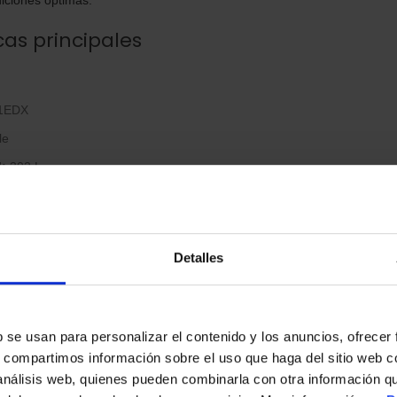
cas principales
1EDX
le
:
302 L
 595 × 630 mm
Detalles
o:
0,736 kWh/día
 kWh/año
s
b se usan para personalizar el contenido y los anuncios, ofrecer
B
s, compartimos información sobre el uso que haga del sitio web 
T
 análisis web, quienes pueden combinarla con otra información q