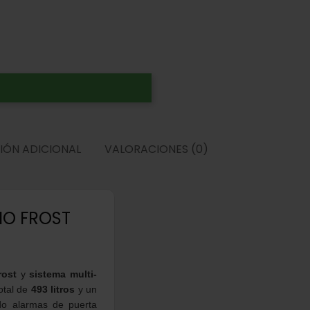
IÓN ADICIONAL
VALORACIONES (0)
NO FROST
rost
y
sistema multi-
otal de
493 litros
y un
ndo alarmas de puerta