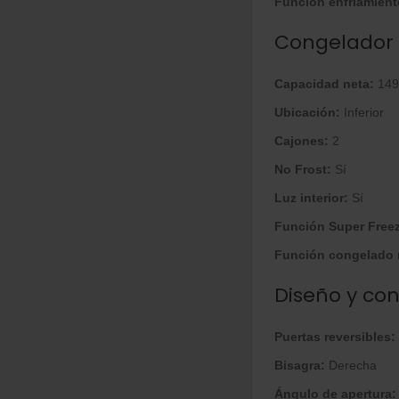
Función enfriamient
Congelador
Capacidad neta:
149
Ubicación:
Inferior
Cajones:
2
No Frost:
Sí
Luz interior:
Sí
Función Super Free
Función congelado 
Diseño y con
Puertas reversibles:
Bisagra:
Derecha
Ángulo de apertura: