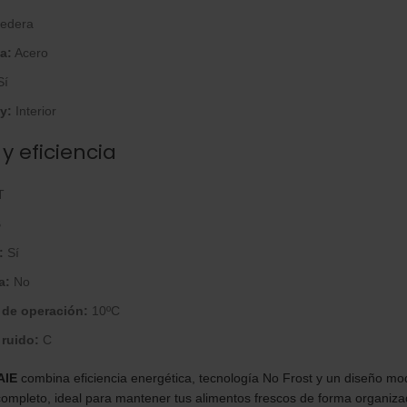
edera
a:
Acero
Sí
y:
Interior
 eficiencia
T
B
:
Sí
a:
No
 de operación:
10ºC
 ruido:
C
AIE
combina eficiencia energética, tecnología No Frost y un diseño mo
 completo, ideal para mantener tus alimentos frescos de forma organiza