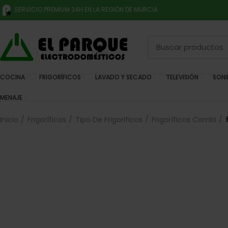
SERVICIO PREMIUM 24H EN LA REGIÓN DE MURCIA
COCINA
FRIGORÍFICOS
LAVADO Y SECADO
TELEVISIÓN
SON
MENAJE
Inicio
Frigoríficos
Tipo De Frigorificos
Frigoríficos Combi