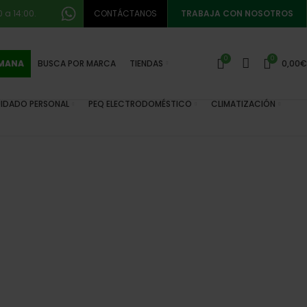
 a 14:00.
CONTÁCTANOS
TRABAJA CON NOSOTROS
0
0
EMANA
BUSCA POR MARCA
TIENDAS
0,00
€
IDADO PERSONAL
PEQ ELECTRODOMÉSTICO
CLIMATIZACIÓN