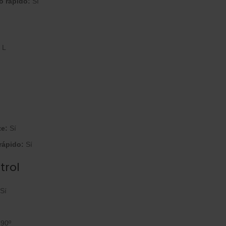
o rápido:
Sí
 L
ze:
Sí
rápido:
Sí
trol
Sí
90º