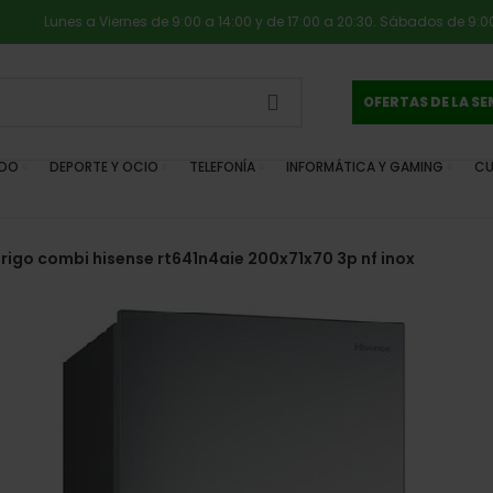
Lunes a Viernes de 9:00 a 14:00 y de 17:00 a 20:30. Sábados de 9:00
OFERTAS DE LA S
IDO
DEPORTE Y OCIO
TELEFONÍA
INFORMÁTICA Y GAMING
CU
frigo combi hisense rt641n4aie 200x71x70 3p nf inox