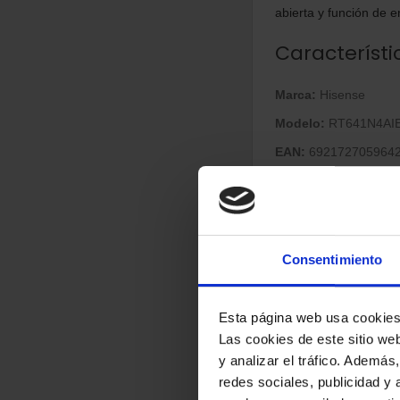
abierta y función de e
Característi
Marca:
Hisense
Modelo:
RT641N4AI
EAN:
692172705964
Capacidad neta total
Clase energética:
E
Color:
Acero inoxidab
Consentimiento
Control táctil:
Sí
Motor inverter:
Sí
Esta página web usa cookie
Pantalla LED incorp
Las cookies de este sitio we
Dimensiones
y analizar el tráfico. Ademá
redes sociales, publicidad y