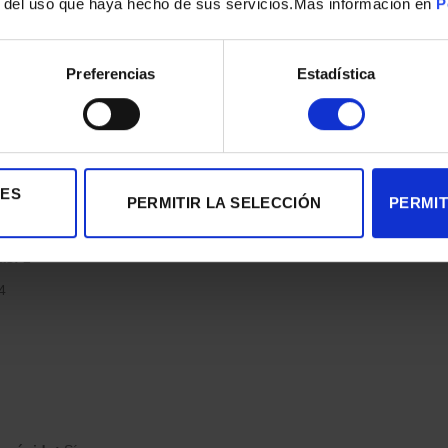
r del uso que haya hecho de sus servicios.Mas información en
P
m
Preferencias
Estadística
IES
 L
PERMITIR LA SELECCIÓN
PERMIT
as:
2
4