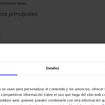
nfriamiento rápido.
cas principales
E
2
:
493 L
le
Detalles
s
orada:
Sí
b se usan para personalizar el contenido y los anuncios, ofrecer
 y peso
s, compartimos información sobre el uso que haga del sitio web 
 análisis web, quienes pueden combinarla con otra información q