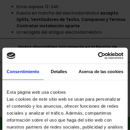
Envío express 12-24h
Puesta en marcha del electrodoméstico
excepto
Splits, Ventiladores de Techo, Campanas y Termos.
Contratar instalación aparte
La recogida del antiguo electrodoméstico
Envíos disponibles únicamente en la Región de
Murcia.
Financia a plazos con Cetelem
Consentimiento
Detalles
Acerca de las cookies
+ info
Esta página web usa cookies
Las cookies de este sitio web se usan para personalizar
el contenido y los anuncios, ofrecer funciones de redes
sociales y analizar el tráfico. Además, compartimos
información sobre el uso que haga del sitio web con
Añadir al carrito
nuestros partners de redes sociales, publicidad y análisis