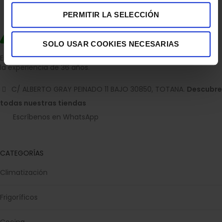
PERMITIR LA SELECCIÓN
SOLO USAR COOKIES NECESARIAS
Empresa dedicada a la venta de accesorios para el hogar con
la experiencia de 36 años.
C/ ALBERTO GRAY PEINADO 11 BAJO 30850, TOTANA.
Descubre
todas nuestras tiendas
Escríbenos en WhatsApp
CATEGORÍAS
Climatización
Frigoríficos