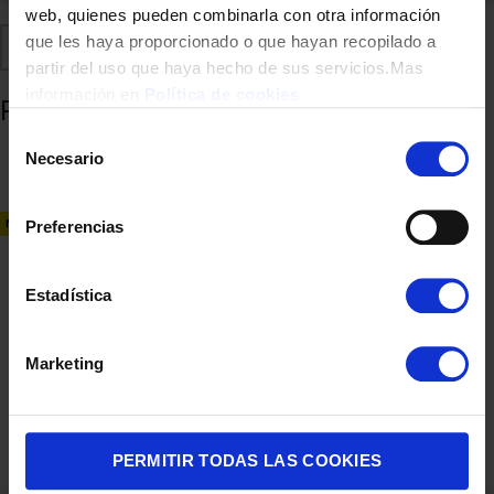
web, quienes pueden combinarla con otra información
que les haya proporcionado o que hayan recopilado a
Comparte
Añadir a favoritos
partir del uso que haya hecho de sus servicios.Mas
información en
Política de cookies
Productos relacionados
Selección
Necesario
de
consentimiento
NUEVO
Preferencias
Estadística
Marketing
FRIGO COMBI SIEMENS KG39NVIAG 203×60 NF INOX CLASE/A
1.690,00
€
PERMITIR TODAS LAS COOKIES