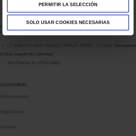
PERMITIR LA SELECCIÓN
SOLO USAR COOKIES NECESARIAS
Empresa dedicada a la venta de accesorios para el hogar con
la experiencia de 36 años.
C/ ALBERTO GRAY PEINADO 11 BAJO 30850, TOTANA.
Descubre
todas nuestras tiendas
Escríbenos en WhatsApp
CATEGORÍAS
Climatización
Frigoríficos
Cocina