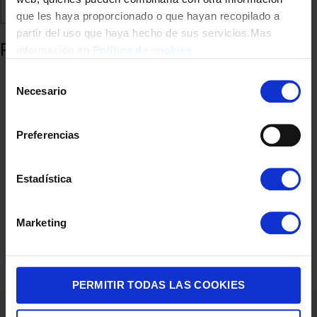
Comparte
Añadir a favoritos
que les haya proporcionado o que hayan recopilado a
partir del uso que haya hecho de sus servicios.Mas
Productos relacionados
información en
Política de cookies
Selección
Necesario
de
consentimiento
Preferencias
Estadística
GRILL BRA A122329 DAILY 28×28 RAYADO
Marketing
27,90
€
PERMITIR TODAS LAS COOKIES