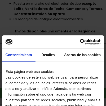
Puesta en marcha del electrodoméstico
excepto
Splits, Ventiladores de Techo, Campanas y Termos.
Contratar instalación aparte
La recogida del antiguo electrodoméstico
Envíos disponibles únicamente en la Región de
Murcia.
Financia a plazos con Cetelem
Consentimiento
Detalles
Acerca de las cookies
+ info
Esta página web usa cookies
Las cookies de este sitio web se usan para personalizar
el contenido y los anuncios, ofrecer funciones de redes
sociales y analizar el tráfico. Además, compartimos
Añadir al carrito
información sobre el uso que haga del sitio web con
nuestros partners de redes sociales, publicidad y análisis
web, quienes pueden combinarla con otra información