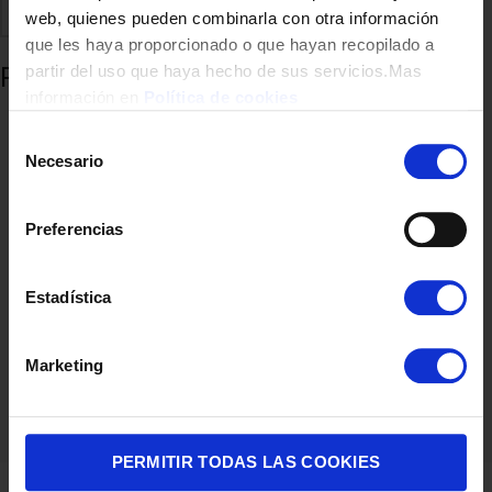
Comparte
Añadir a favoritos
web, quienes pueden combinarla con otra información
que les haya proporcionado o que hayan recopilado a
Productos relacionados
partir del uso que haya hecho de sus servicios.Mas
información en
Política de cookies
Selección
Necesario
de
consentimiento
Preferencias
Estadística
HUMIDIFICADOR CECOTEC 05647 550 MARRON/BLANCO
Marketing
37,90
€
PERMITIR TODAS LAS COOKIES